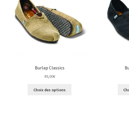
peuvent
être
choisies
sur
la
page
du
produit
Burlap Classics
Bu
49,00
€
Ce
Choix des options
Ch
produit
a
plusieurs
variations.
Les
options