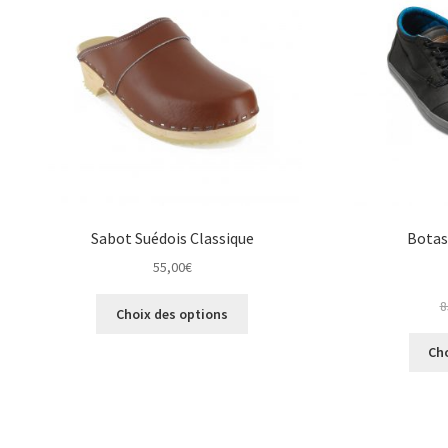
peuvent
être
choisies
sur
la
page
du
produit
Sabot Suédois Classique
Botas
55,00
€
Ce
8
Choix des options
produit
a
Ch
plusieurs
variations.
Les
options