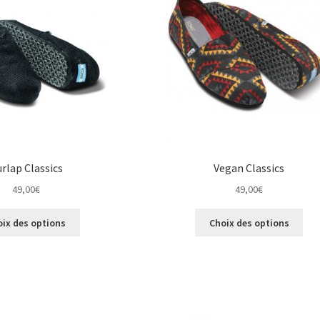
peuvent
cho
être
sur
choisies
la
sur
pag
la
du
page
pro
du
produit
rlap Classics
Vegan Classics
49,00
€
49,00
€
Ce
Ce
oix des options
Choix des options
produit
pro
a
a
plusieurs
plus
variations.
vari
Les
Les
options
opt