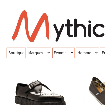
Aller
Aller
à
au
la
contenu
navigation
Boutique
Marques
Femme
Homme
E