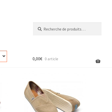
Recherche
Recherche
pour :
0,00
€
0 article