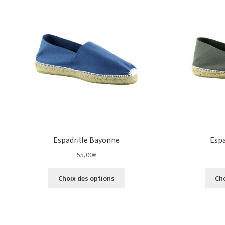
peuvent
être
choisies
sur
la
page
du
produit
Espadrille Bayonne
Espa
55,00
€
Ce
Choix des options
Ch
produit
a
plusieurs
variations.