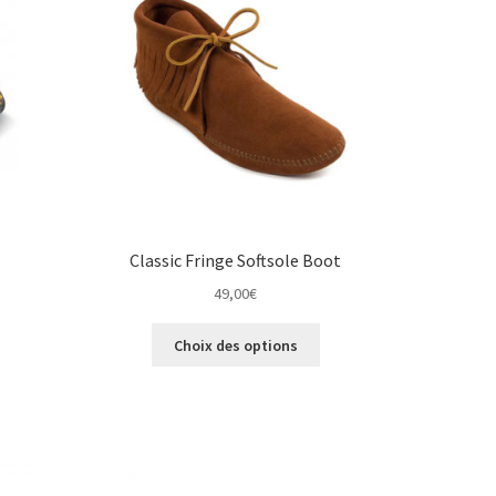
isies
choisies
sur
la
e
page
du
duit
produit
Classic Fringe Softsole Boot
49,00
€
Ce
Choix des options
duit
produit
a
ieurs
plusieurs
ations.
variations.
Les
ions
options