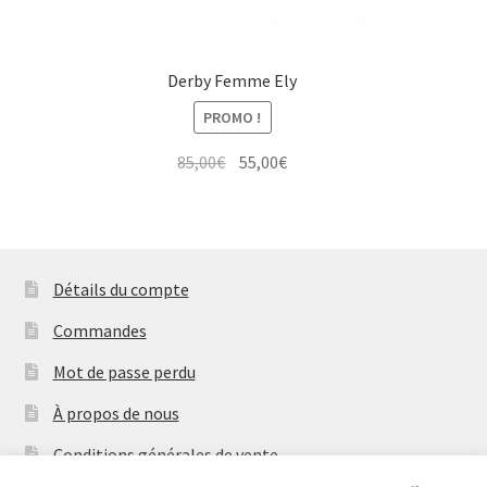
Derby Femme Ely
PROMO !
Le
Le
85,00
€
55,00
€
prix
prix
initial
actuel
était :
est :
85,00€.
55,00€.
Détails du compte
Commandes
Mot de passe perdu
À propos de nous
Conditions générales de vente