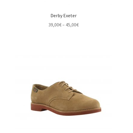
Derby Exeter
Price
39,00
€
–
45,00
€
range:
39,00€
through
45,00€