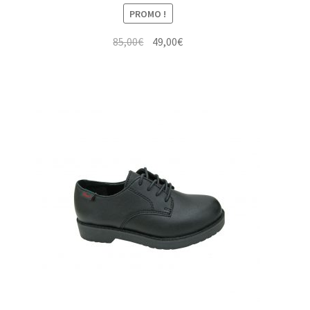
PROMO !
Le
Le
85,00
€
49,00
€
prix
prix
initial
actuel
était :
est :
85,00€.
49,00€.