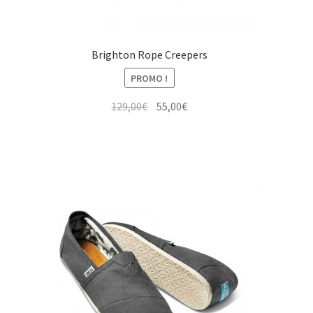
Brighton Rope Creepers
PROMO !
Le
Le
129,00
€
55,00
€
prix
prix
initial
actuel
était :
est :
129,00€.
55,00€.