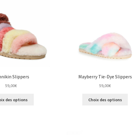
options
êtr
peuvent
cho
être
sur
choisies
la
sur
pag
la
du
page
pro
du
produit
nikin Slippers
Mayberry Tie-Dye Slippers
59,00
€
59,00
€
Ce
Ce
oix des options
Choix des options
produit
pro
a
a
plusieurs
plus
variations.
vari
Les
Les