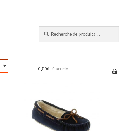
Recherche
Recherche
pour :
0,00
€
0 article