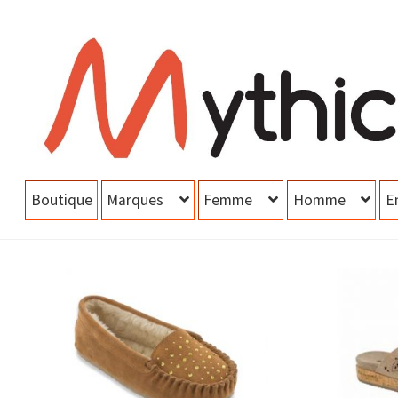
Aller
Aller
à
au
la
contenu
navigation
Boutique
Marques
Femme
Homme
E