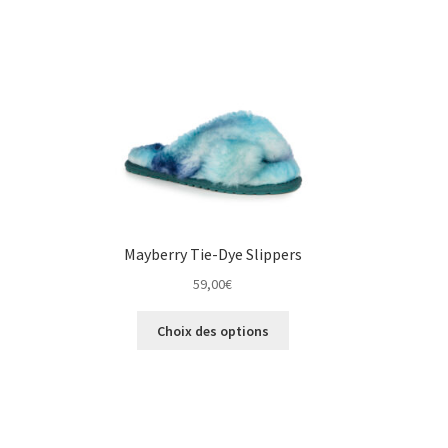
e
être
isies
choisies
sur
la
e
page
du
duit
produit
Mayberry Tie-Dye Slippers
59,00
€
Ce
Choix des options
duit
produit
a
ieurs
plusieurs
ations.
variations.
Les