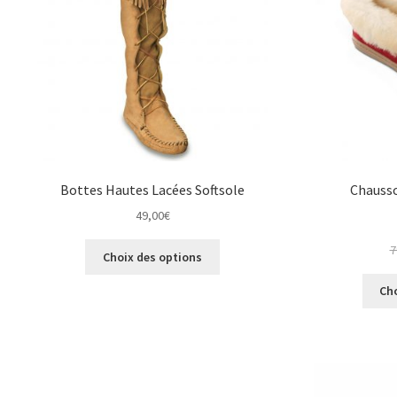
être
choisies
sur
la
page
du
produit
Bottes Hautes Lacées Softsole
Chausso
49,00
€
Ce
7
Choix des options
produit
a
Ch
plusieurs
variations.
Les
options
peuvent