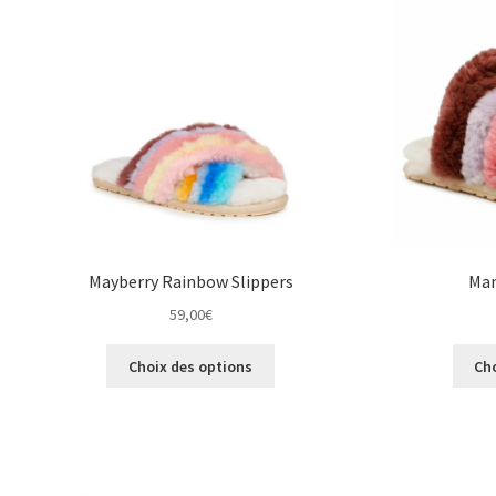
être
choisies
sur
la
page
du
produit
Mayberry Rainbow Slippers
Man
59,00
€
Ce
Choix des options
Ch
produit
a
plusieurs
variations.
Les