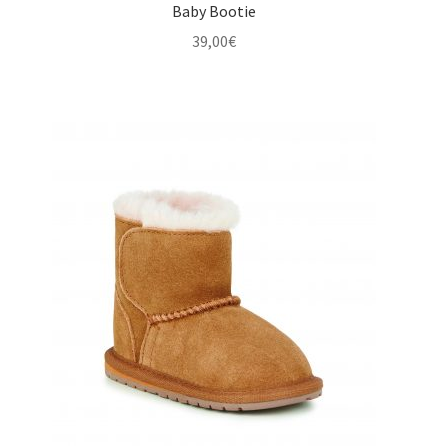
Baby Bootie
Bottes Fourrées
39,00
€
Sneakers
Espadrille
Sandales
Sabot
Accessoire et Entretien
CONTACTEZ-NOUS