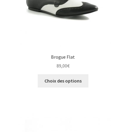
Brogue Flat
89,00
€
Ce
Choix des options
produit
a
plusieurs
variations.
Les
options
peuvent