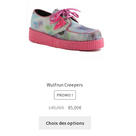
être
choisies
sur
la
page
du
produit
Wulfrun Creepers
PROMO !
Le
Le
149,00
€
85,00
€
prix
prix
Ce
initial
actuel
Choix des options
produit
était :
est :
a