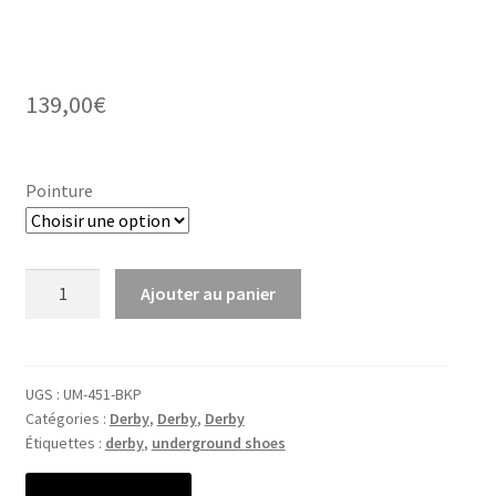
139,00
€
Pointure
quantité
Ajouter au panier
de
Paul
Winklepicker
UGS :
UM-451-BKP
Catégories :
Derby
,
Derby
,
Derby
Étiquettes :
derby
,
underground shoes