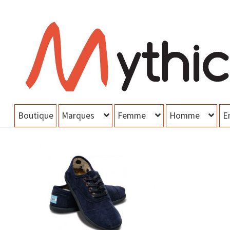
Aller
Aller
à
au
la
contenu
navigation
Boutique
Marques
Femme
Homme
E