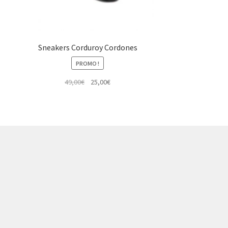
Sneakers Corduroy Cordones
PROMO !
Le
Le
49,00
€
25,00
€
prix
prix
initial
actuel
était :
est :
49,00€.
25,00€.