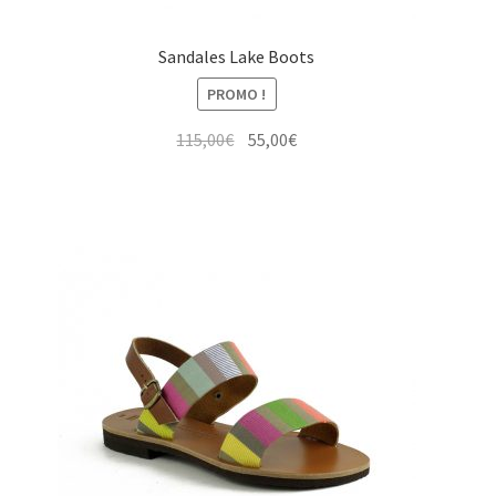
Sandales Lake Boots
PROMO !
Le
Le
115,00
€
55,00
€
prix
prix
initial
actuel
était :
est :
115,00€.
55,00€.