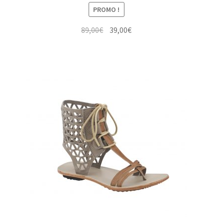
PROMO !
Le
Le
89,00
€
39,00
€
prix
prix
initial
actuel
était :
est :
89,00€.
39,00€.