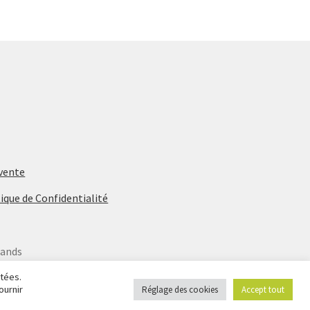
 vente
ique de Confidentialité
rands
étées.
ournir
Réglage des cookies
Accept tout
Ignorer