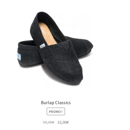
Burlap Classics
PROMO !
Le
Le
55,00
€
32,00
€
prix
prix