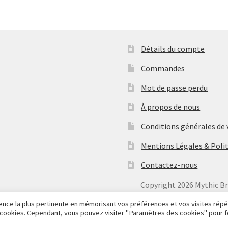
initial
actuel
était :
est :
55,00€.
32,00€.
Détails du compte
Commandes
Mot de passe perdu
À propos de nous
Conditions générales de
Mentions Légales & Polit
Contactez-nous
Copyright
2026 Mythic B
rience la plus pertinente en mémorisant vos préférences et vos visites rép
es cookies. Cependant, vous pouvez visiter "Paramètres des cookies" pour f
 14 aout au soir.