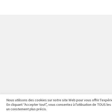
Nous utilisons des cookies sur notre site Web pour vous offrir l'expé
En cliquant “Accepter tout”, vous consentez à l'utilisation de TOUS l
Nous fermons pour congés à partir du 7 aout au soir jusqu'au
un constement plus précis.