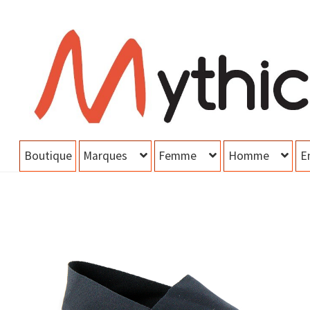
Aller
Aller
à
au
la
contenu
navigation
Boutique
Marques
Femme
Homme
E