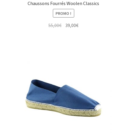
Chaussons Fourrés Woolen Classics
PROMO !
Le
Le
55,00
€
39,00
€
prix
prix
initial
actuel
était :
est :
55,00€.
39,00€.