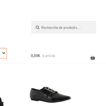
Recherche
Recherche
pour :
0,00
€
0 article