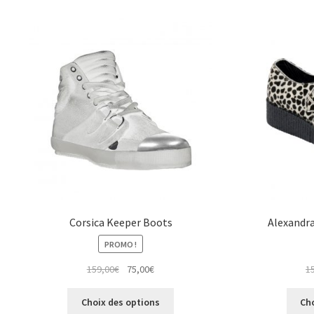
variations.
Les
options
peuvent
être
choisies
sur
la
page
du
produit
Corsica Keeper Boots
Alexandra
PROMO !
Le
Le
159,00
€
75,00
€
1
prix
prix
Ce
initial
actuel
Choix des options
Ch
produit