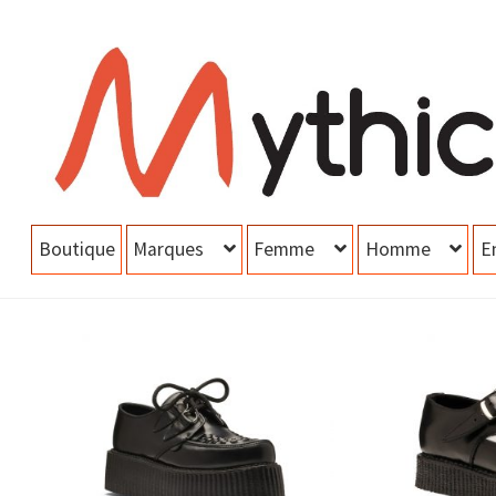
Aller
Aller
à
au
la
contenu
navigation
Boutique
Marques
Femme
Homme
E