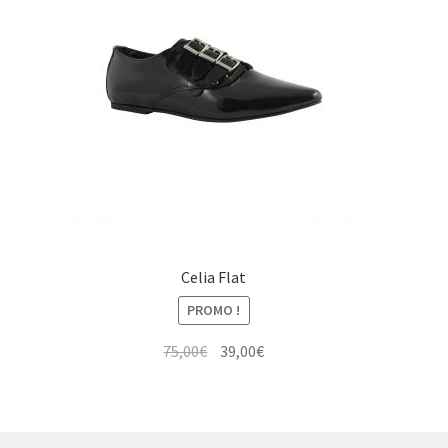
Celia Flat
PROMO !
Le
Le
75,00
€
39,00
€
prix
prix
initial
actuel
était :
est :