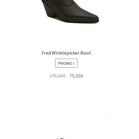
Fred Winklepicker Boot
PROMO !
Le
Le
175,00
€
75,00
€
prix
prix
initial
actuel
était :
est :
175,00€.
75,00€.