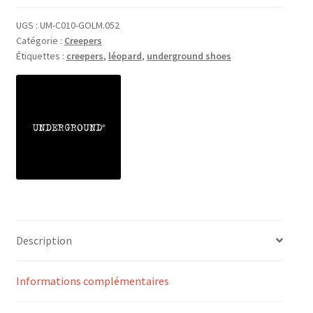
Creepers
UGS :
UM-C010-GOLM.052
Catégorie :
Creepers
Étiquettes :
creepers
,
léopard
,
underground shoes
Description
Informations complémentaires