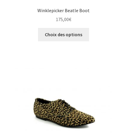
Winklepicker Beatle Boot
175,00
€
Ce
Choix des options
produit
a
plusieurs
variations.
Les
options
peuvent
être
choisies
sur
la
page
du