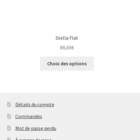
produit
Stella Flat
89,00
€
Ce
Choix des options
produit
a
plusieurs
variations.
Les
Détails du compte
options
peuvent
Commandes
être
Mot de passe perdu
choisies
sur