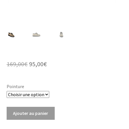
Le
Le
169,00
€
95,00
€
prix
prix
initial
actuel
Pointure
était :
est :
169,00€.
95,00€.
quantité
Ajouter au panier
de
Wulfrun