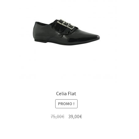
Celia Flat
PROMO !
Le
Le
75,00
€
39,00
€
prix
prix
initial
actuel