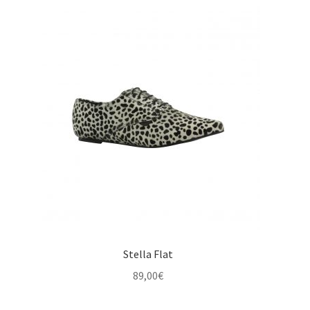
était :
est :
75,00€.
39,00€.
Stella Flat
89,00
€