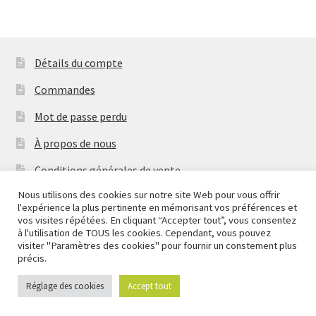
Détails du compte
Commandes
Mot de passe perdu
À propos de nous
Conditions générales de vente
Nous utilisons des cookies sur notre site Web pour vous offrir
Mentions Légales & Politique de Confidentialité
l'expérience la plus pertinente en mémorisant vos préférences et
Nous fermons pour congés à partir du 7 aout au soir
vos visites répétées. En cliquant “Accepter tout”, vous consentez
Contactez-nous
jusqu'au 14 aout au soir.
à l'utilisation de TOUS les cookies. Cependant, vous pouvez
visiter "Paramètres des cookies" pour fournir un constement plus
Ignorer
Copyright
2026 Mythic Brands
précis.
Réglage des cookies
Accept tout
0
Recherche
Recherche