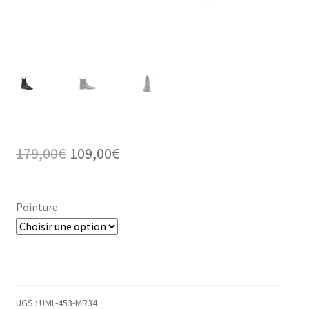
Le
Le
179,00
€
109,00
€
prix
prix
initial
actuel
Pointure
était :
est :
179,00€.
109,00€.
UGS :
UML-453-MR34