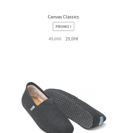
Canvas Classics
PROMO !
Le
Le
49,00
€
29,00
€
prix
prix
initial
actuel
était :
est :
49,00€.
29,00€.