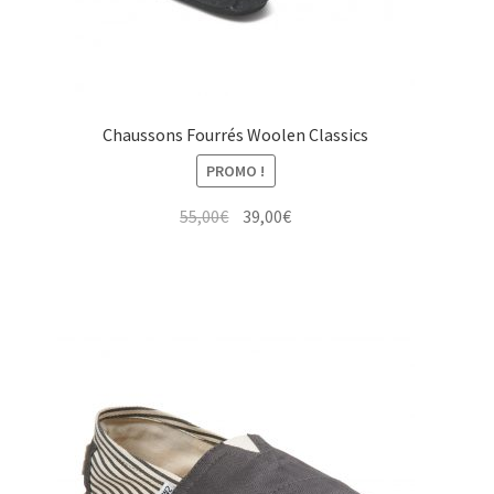
Chaussons Fourrés Woolen Classics
PROMO !
Le
Le
55,00
€
39,00
€
prix
prix
initial
actuel
était :
est :
55,00€.
39,00€.