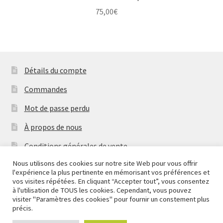
75,00
€
Détails du compte
Commandes
Mot de passe perdu
À propos de nous
Conditions générales de vente
Nous utilisons des cookies sur notre site Web pour vous offrir
Mentions Légales & Politique de Confidentialité
l'expérience la plus pertinente en mémorisant vos préférences et
Nous fermons pour congés à partir du 7 aout au soir
vos visites répétées. En cliquant “Accepter tout”, vous consentez
Contactez-nous
jusqu'au 14 aout au soir.
à l'utilisation de TOUS les cookies. Cependant, vous pouvez
visiter "Paramètres des cookies" pour fournir un constement plus
Ignorer
Copyright
2026 Mythic Brands
précis.