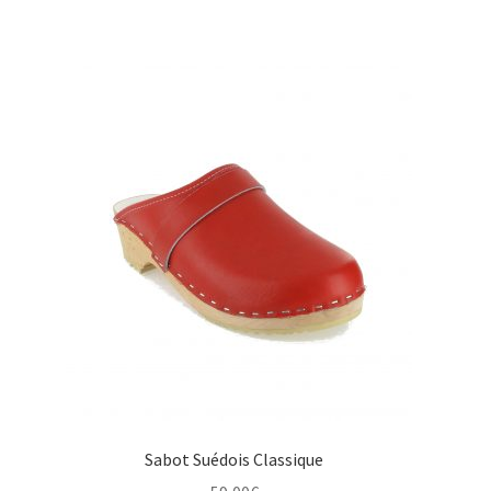
prix
prix
initial
actuel
était :
est :
55,00€.
45,00€.
Sabot Suédois Classique