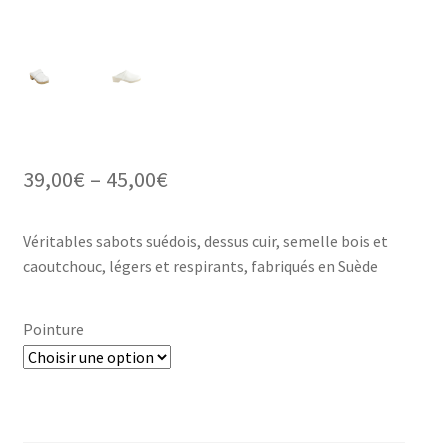
Price
39,00
€
–
45,00
€
range:
Véritables sabots suédois, dessus cuir, semelle bois et
39,00€
caoutchouc, légers et respirants, fabriqués en Suède
through
45,00€
Pointure