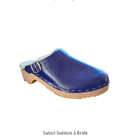
prix
prix
initial
actuel
était :
est :
75,00€.
55,00€.
Sabot Suédois à Bride