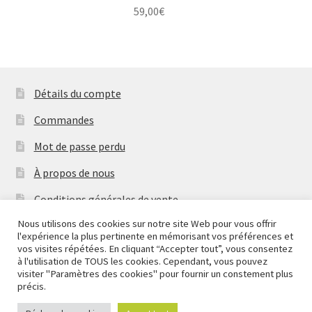
59,00
€
Détails du compte
Commandes
Mot de passe perdu
À propos de nous
Conditions générales de vente
Nous utilisons des cookies sur notre site Web pour vous offrir
Mentions Légales & Politique de Confidentialité
l'expérience la plus pertinente en mémorisant vos préférences et
Nous fermons pour congés à partir du 7 aout au soir
vos visites répétées. En cliquant “Accepter tout”, vous consentez
Contactez-nous
jusqu'au 14 aout au soir.
à l'utilisation de TOUS les cookies. Cependant, vous pouvez
visiter "Paramètres des cookies" pour fournir un constement plus
Ignorer
Copyright
2026 Mythic Brands
précis.