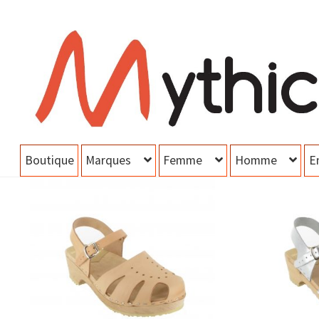
Aller
Aller
à
au
la
contenu
navigation
Boutique
Marques
Femme
Homme
E