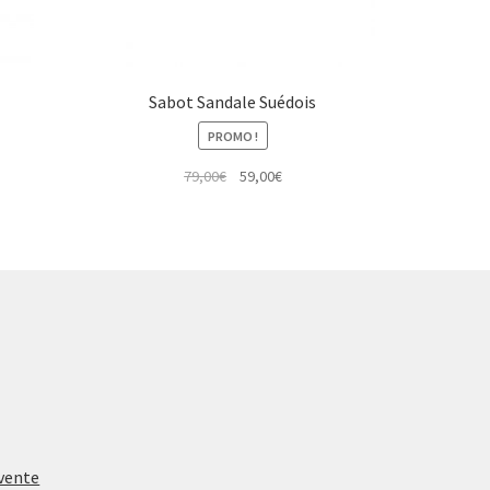
Sabot Sandale Suédois
PROMO !
Le
Le
79,00
€
59,00
€
prix
prix
initial
actuel
était :
est :
79,00€.
59,00€.
 vente