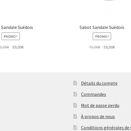
 Sandale Suédois
Sabot Sandale Suédois
PROMO !
PROMO !
Le
Le
Le
Le
9,00
€
59,00
€
79,00
€
59,00
€
prix
prix
prix
prix
initial
actuel
initial
actuel
était :
est :
était :
est :
79,00€.
59,00€.
79,00€.
59,00€.
Détails du compte
Commandes
Mot de passe perdu
À propos de nous
Conditions générales de