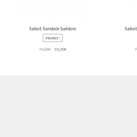
Sabot Sandale Suédois
Sabot
PROMO !
Le
Le
79,00
€
59,00
€
7
prix
prix
initial
actuel
était :
est :
79,00€.
59,00€.