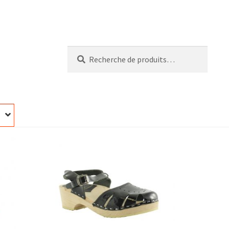
Recherche
Recherche
pour :