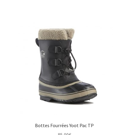
prix
prix
initial
actuel
était :
est :
135,00€.
79,00€.
Bottes Fourrées Yoot Pac TP
85,00
€