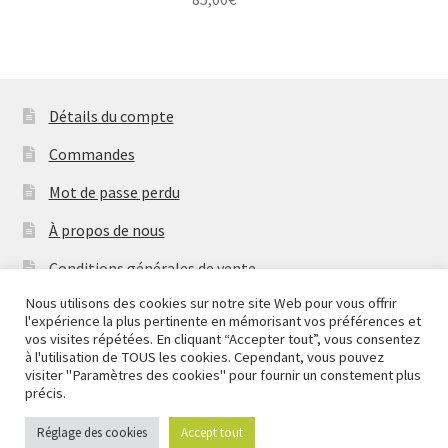
Détails du compte
Commandes
Mot de passe perdu
À propos de nous
Conditions générales de vente
Nous utilisons des cookies sur notre site Web pour vous offrir
Mentions Légales & Politique de Confidentialité
l'expérience la plus pertinente en mémorisant vos préférences et
Nous fermons pour congés à partir du 7 aout au soir
vos visites répétées. En cliquant “Accepter tout”, vous consentez
Contactez-nous
jusqu'au 14 aout au soir.
à l'utilisation de TOUS les cookies. Cependant, vous pouvez
visiter "Paramètres des cookies" pour fournir un constement plus
Ignorer
Copyright
2026 Mythic Brands
précis.
Réglage des cookies
Accept tout
0