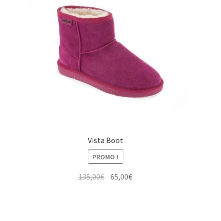
Vista Boot
PROMO !
Le
Le
135,00
€
65,00
€
prix
prix
initial
actuel
était :
est :