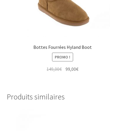
Bottes Fourrées Hyland Boot
PROMO !
Le
Le
149,00
€
99,00
€
prix
prix
initial
actuel
était :
est :
Produits similaires
149,00€.
99,00€.