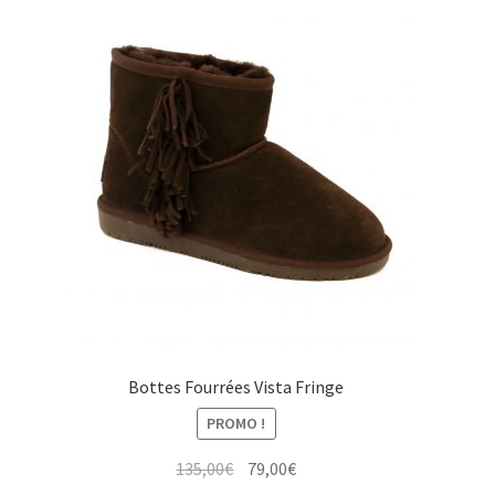
135,00€.
65,00€.
Bottes Fourrées Vista Fringe
PROMO !
Le
Le
135,00
€
79,00
€