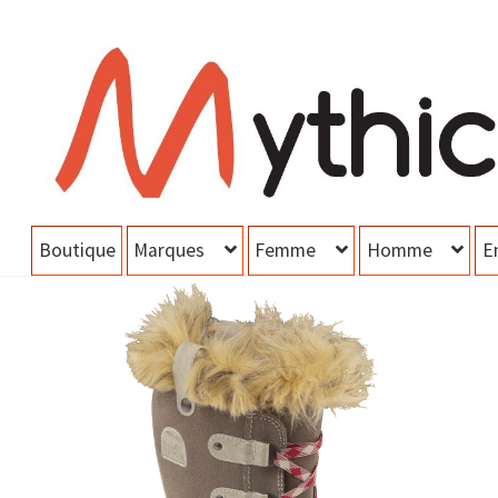
Aller
Aller
à
au
la
contenu
navigation
Boutique
Marques
Femme
Homme
E