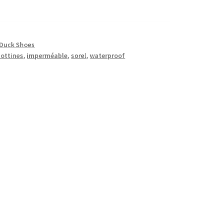
Duck Shoes
bottines
,
imperméable
,
sorel
,
waterproof