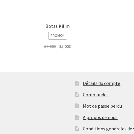
Botas Kilim
PROMO !
Le
Le
59,00
€
35,00
€
prix
prix
initial
actuel
était :
est :
59,00€.
35,00€.
Détails du compte
Commandes
Mot de passe perdu
À propos de nous
Conditions générales de