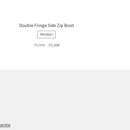
Double Fringe Side Zip Boot
PROMO !
Le
Le
79,00
€
55,00
€
prix
prix
initial
actuel
était :
est :
79,00€.
55,00€.
 vente