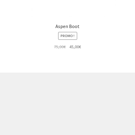
Aspen Boot
PROMO !
Le
Le
75,00
€
45,00
€
prix
prix
initial
actuel
était :
est :
75,00€.
45,00€.