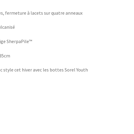
es, fermeture à lacets sur quatre anneaux
ulcanisé
ige SherpaPile™
~35cm
c style cet hiver avec les bottes Sorel Youth