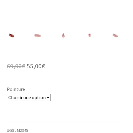
Le
Le
69,00
€
55,00
€
prix
prix
initial
actuel
Pointure
était :
est :
69,00€.
55,00€.
UGS :
M2345