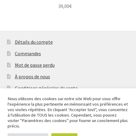
39,00
€
Détails du compte
Commandes
Mot de passe perdu
À propos de nous
Conditions générales de vente
Nous utilisons des cookies sur notre site Web pour vous offrir
Mentions Légales & Politique de Confidentialité
l'expérience la plus pertinente en mémorisant vos préférences et
Nous fermons pour congés à partir du 7 aout au soir
vos visites répétées. En cliquant “Accepter tout”, vous consentez
Contactez-nous
jusqu'au 14 aout au soir.
à l'utilisation de TOUS les cookies. Cependant, vous pouvez
visiter "Paramètres des cookies" pour fournir un constement plus
Ignorer
Copyright
2026 Mythic Brands
précis.