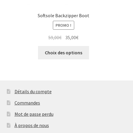
Softsole Backzipper Boot
PROMO !
Le
Le
59,00
€
35,00
€
prix
prix
Ce
initial
actuel
Choix des options
produit
était :
est :
a
59,00€.
35,00€.
plusieurs
variations.
Les
Détails du compte
options
peuvent
Commandes
être
Mot de passe perdu
choisies
sur
À propos de nous
la