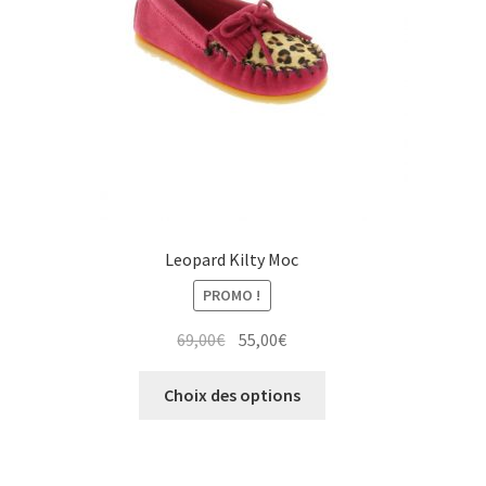
page
du
produit
Leopard Kilty Moc
PROMO !
Le
Le
69,00
€
55,00
€
prix
prix
Ce
initial
actuel
Choix des options
produit
était :
est :
a
69,00€.
55,00€.
plusieurs