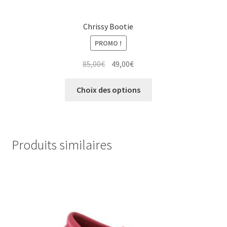
Chrissy Bootie
PROMO !
Le
Le
85,00
€
49,00
€
prix
prix
Ce
initial
actuel
Choix des options
produit
était :
est :
a
85,00€.
49,00€.
plusieurs
variations.
Produits similaires
Les
options
peuvent
être
choisies
sur
la