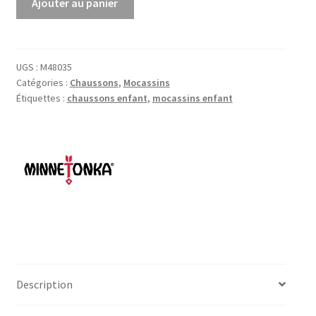
Ajouter au panier
de
Chaussons
Fourrés
Charley
UGS :
M48035
Catégories :
Chaussons
,
Mocassins
Slippers
Étiquettes :
chaussons enfant
,
mocassins enfant
Description