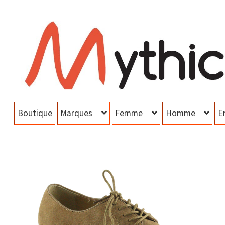
Aller
Aller
à
au
la
contenu
navigation
Boutique
Marques
Femme
Homme
E