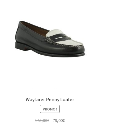
Wayfarer Penny Loafer
PROMO !
Le
Le
145,00
€
79,00
€
prix
prix
initial
actuel