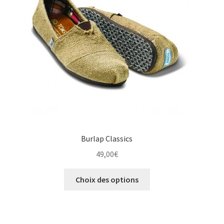
être
choisies
sur
la
page
du
produit
Burlap Classics
49,00
€
Ce
Choix des options
produit
a
plusieurs
variations.