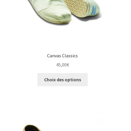
la
page
du
produit
Canvas Classics
45,00
€
Ce
Choix des options
produit
a
plusieurs
variations.
Les
options
peuvent