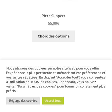
Pitta Slippers
55,00
€
Ce
Choix des options
produit
a
plusieurs
variations.
Les
Nous utilisons des cookies sur notre site Web pour vous offrir
options
l'expérience la plus pertinente en mémorisant vos préférences et
peuvent
vos visites répétées. En cliquant “Accepter tout”, vous consentez
à l'utilisation de TOUS les cookies. Cependant, vous pouvez
être
visiter "Paramètres des cookies" pour fournir un constement plus
choisies
précis.
sur
Réglage des cookies
Accept tout
0
la
Recherche
Recherche
page