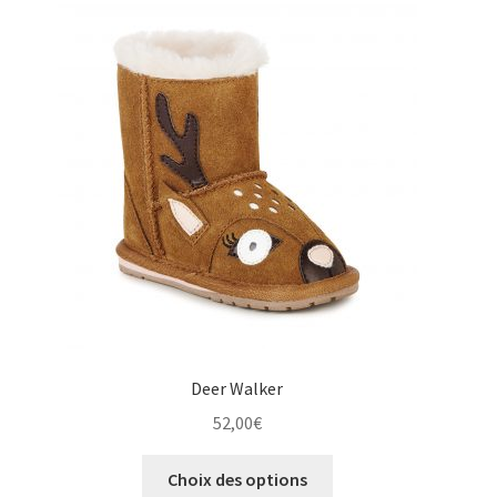
Les
options
peuvent
être
choisies
sur
la
page
du
produit
Deer Walker
52,00
€
Ce
Choix des options
produit