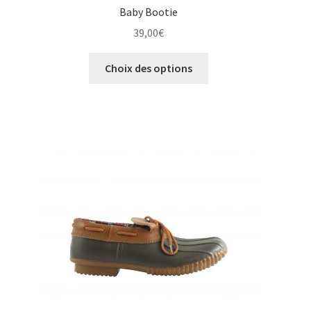
Baby Bootie
39,00
€
Ce
Choix des options
produit
a
plusieurs
variations.
Les
options
peuvent
être
choisies
sur
la
page
du
produit