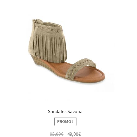
Les
options
peuvent
être
choisies
sur
la
page
du
produit
Sandales Savona
PROMO !
Le
Le
95,00
€
49,00
€