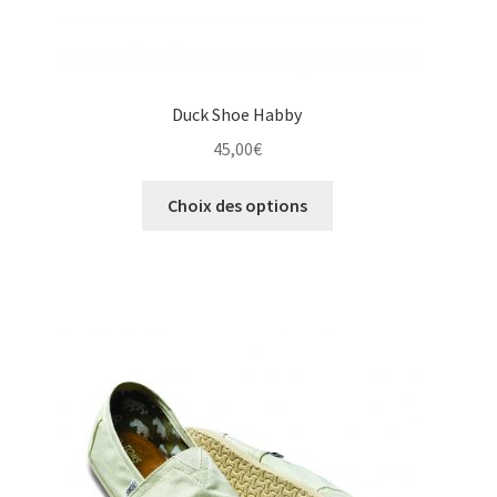
Duck Shoe Habby
45,00
€
Ce
Choix des options
produit
a
plusieurs
variations.
Les
options
peuvent
être
choisies
sur