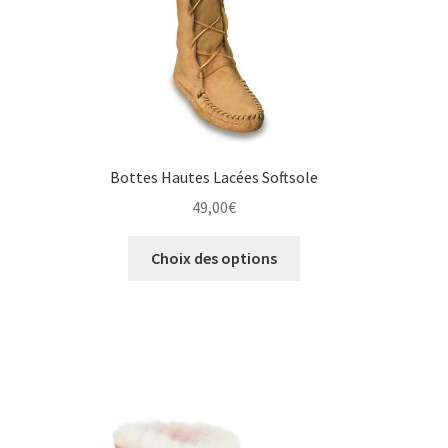
page
du
produit
Bottes Hautes Lacées Softsole
49,00
€
Ce
Choix des options
produit
a
plusieurs
variations.
Les
options
peuvent
être