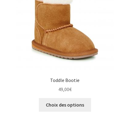
choisies
sur
la
page
du
produit
Toddle Bootie
49,00
€
Ce
Choix des options
produit
a
plusieurs
variations.