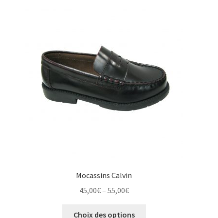
Les
options
peuvent
être
choisies
sur
la
page
du
produit
Mocassins Calvin
Price
45,00
€
–
55,00
€
range:
Ce
45,00€
Choix des options