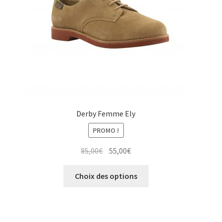
Derby Femme Ely
PROMO !
Le
Le
85,00
€
55,00
€
prix
prix
Ce
initial
actuel
Choix des options
produit
était :
est :
a
85,00€.
55,00€.
plusieurs
variations.