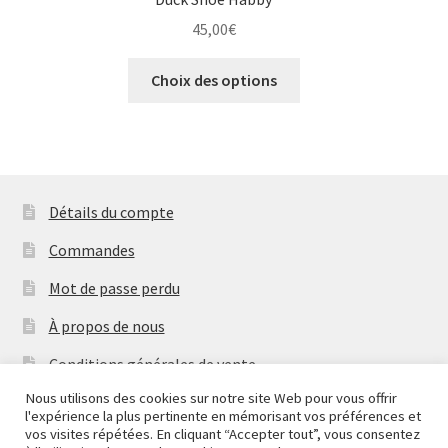
45,00
€
Ce
Choix des options
produit
a
plusieurs
variations.
Les
Détails du compte
options
peuvent
Commandes
être
Mot de passe perdu
choisies
sur
À propos de nous
la
Conditions générales de vente
page
du
Nous utilisons des cookies sur notre site Web pour vous offrir
Mentions Légales & Politique de Confidentialité
l'expérience la plus pertinente en mémorisant vos préférences et
produit
vos visites répétées. En cliquant “Accepter tout”, vous consentez
Contactez-nous