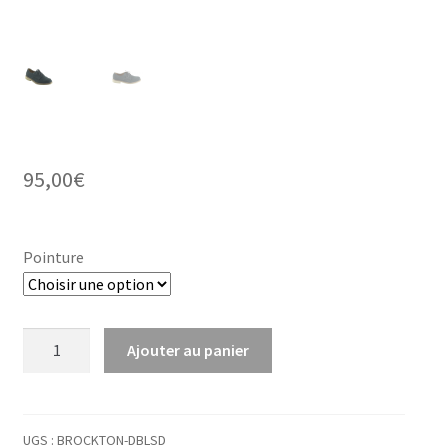
95,00
€
Pointure
quantité
Ajouter au panier
de
Derby
Brockton
UGS :
BROCKTON-DBLSD