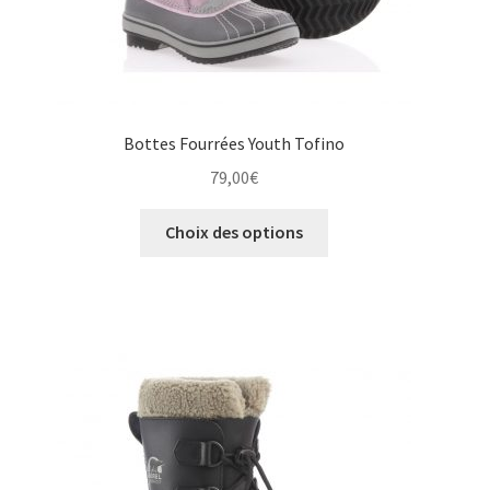
produit
Bottes Fourrées Youth Tofino
79,00
€
Ce
Choix des options
produit
a
plusieurs
variations.
Les
options
peuvent
être
choisies