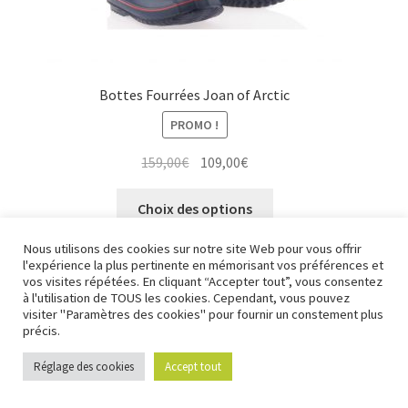
Bottes Fourrées Joan of Arctic
PROMO !
Le
Le
159,00
€
109,00
€
prix
prix
Ce
initial
actuel
Choix des options
produit
était :
est :
a
Nous utilisons des cookies sur notre site Web pour vous offrir
159,00€.
109,00€.
l'expérience la plus pertinente en mémorisant vos préférences et
plusieurs
vos visites répétées. En cliquant “Accepter tout”, vous consentez
variations.
à l'utilisation de TOUS les cookies. Cependant, vous pouvez
Les
visiter "Paramètres des cookies" pour fournir un constement plus
précis.
options
peuvent
Réglage des cookies
Accept tout
0
être
Recherche
Recherche
choisies