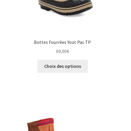
du
produit
Bottes Fourrées Yoot Pac TP
69,00
€
Ce
Choix des options
produit
a
plusieurs
variations.
Les
options
peuvent
être
choisies