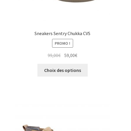
produit
Sneakers Sentry Chukka CVS
PROMO !
Le
Le
99,00
€
59,00
€
prix
prix
Ce
initial
actuel
Choix des options
produit
était :
est :
a
99,00€.
59,00€.
plusieurs
variations.
Les
options
peuvent
être