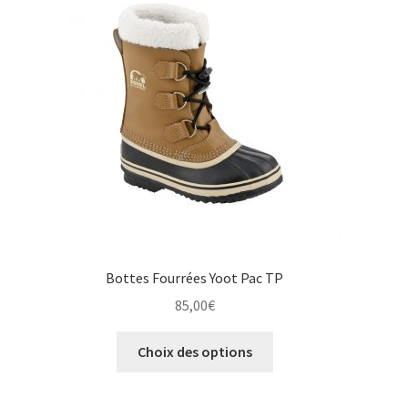
peuvent
être
choisies
sur
la
page
du
produit
Bottes Fourrées Yoot Pac TP
85,00
€
Ce
Choix des options
produit
a