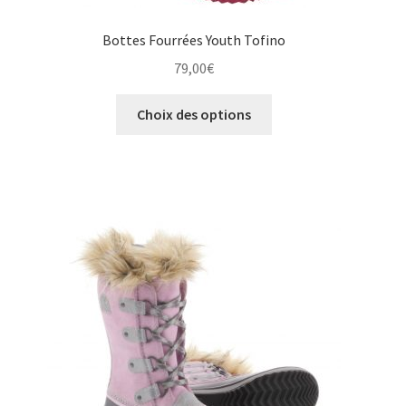
Bottes Fourrées Youth Tofino
79,00
€
Ce
Choix des options
produit
a
plusieurs
variations.
Les
options
peuvent
être
choisies
sur
la
page
du