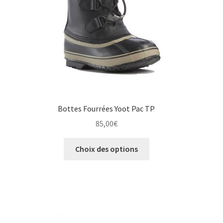
sur
la
page
du
produit
Bottes Fourrées Yoot Pac TP
85,00
€
Ce
Choix des options
produit
a
plusieurs
variations.
Les
options