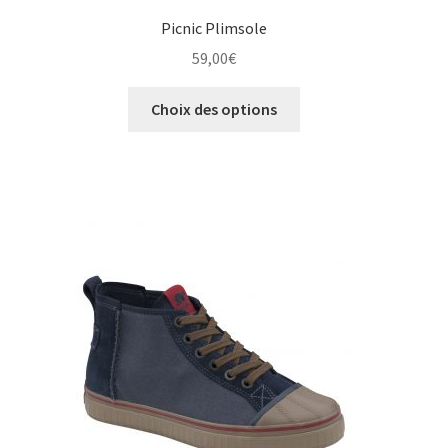
Picnic Plimsole
59,00
€
Ce
Choix des options
produit
a
plusieurs
variations.
Les
options
peuvent
être
choisies
sur
la
page
du