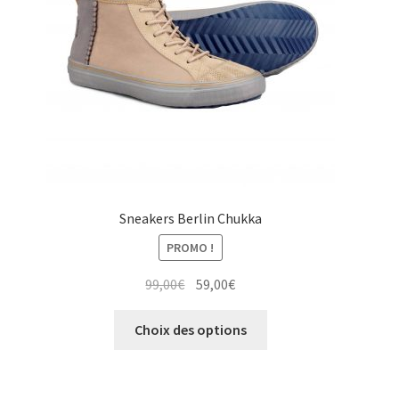
choisies
sur
la
page
du
produit
Sneakers Berlin Chukka
PROMO !
Le
Le
99,00
€
59,00
€
prix
prix
Ce
initial
actuel
Choix des options
produit
était :
est :
a
99,00€.
59,00€.
plusieurs