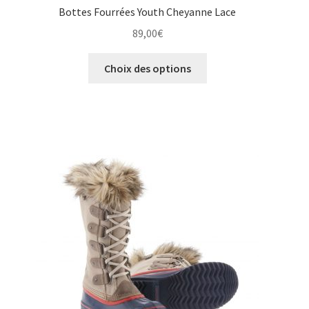
Bottes Fourrées Youth Cheyanne Lace
89,00
€
Ce
Choix des options
produit
a
plusieurs
variations.
Les
options
peuvent
être
choisies
sur
la
page
du
produit