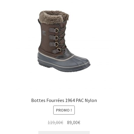
options
peuvent
être
choisies
sur
la
page
du
produit
Bottes Fourrées 1964 PAC Nylon
PROMO !
Le
Le
119,00
€
89,00
€
prix
prix