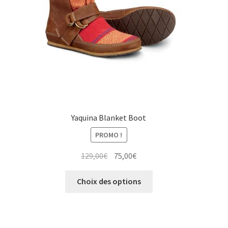
sur
la
page
du
produit
Yaquina Blanket Boot
PROMO !
Le
Le
129,00
€
75,00
€
prix
prix
Ce
initial
actuel
Choix des options
produit
était :
est :
a
129,00€.
75,00€.
plusieurs
variations.