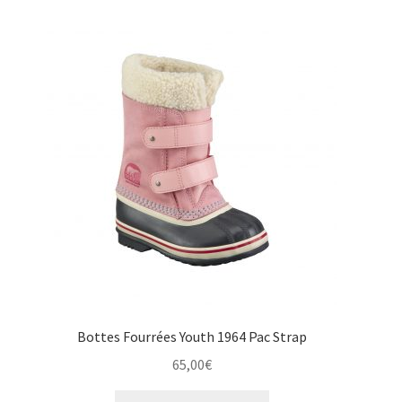
variations.
Les
options
peuvent
être
choisies
sur
la
page
du
produit
Bottes Fourrées Youth 1964 Pac Strap
65,00
€
Ce