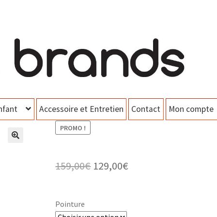
nfant
Accessoire et Entretien
Contact
Mon compte
PROMO !
Le
Le
159,00
€
129,00
€
prix
prix
initial
actuel
Pointure