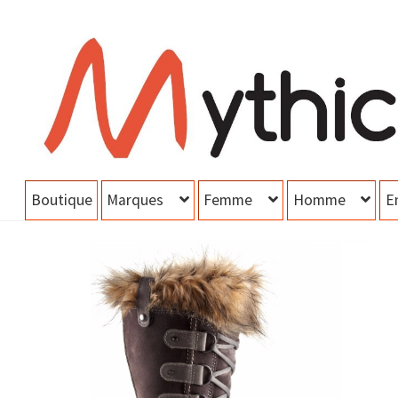
Aller
Aller
à
au
la
contenu
navigation
Boutique
Marques
Femme
Homme
E