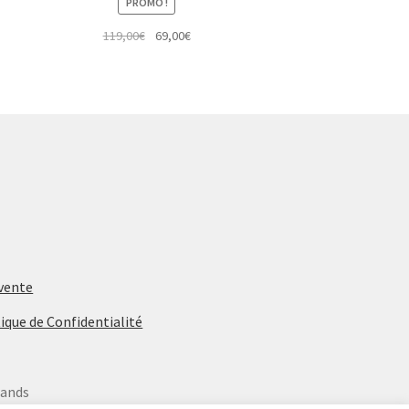
PROMO !
Le
Le
119,00
€
69,00
€
prix
prix
initial
actuel
était :
est :
119,00€.
69,00€.
 vente
ique de Confidentialité
rands