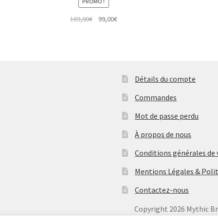
PROMO !
Le
Le
169,00
€
99,00
€
prix
prix
initial
actuel
était :
est :
169,00€.
99,00€.
Détails du compte
Commandes
Mot de passe perdu
À propos de nous
Conditions générales de
Mentions Légales & Polit
Contactez-nous
Copyright
2026 Mythic B