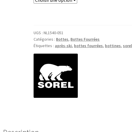
était :
est :
159,00€.
129,00€.
UGS :
NL1540-051
Catégories :
Bottes
,
Bottes Fourrées
Étiquettes :
après-ski
,
bottes fourrées
,
bottines
,
sore