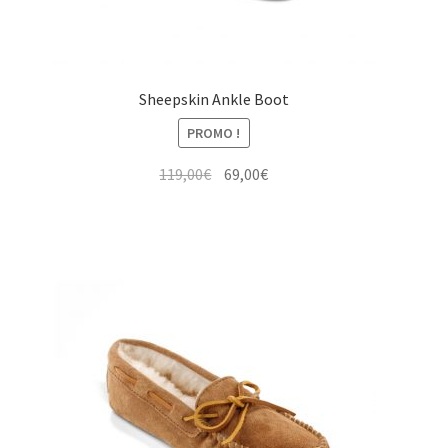
Sheepskin Ankle Boot
PROMO !
Le
Le
119,00
€
69,00
€
prix
prix
initial
actuel
était :
est :
119,00€.
69,00€.