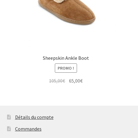
Sheepskin Ankle Boot
PROMO !
Le
Le
105,00
€
65,00
€
prix
prix
initial
actuel
était :
est :
105,00€.
65,00€.
Détails du compte
Commandes