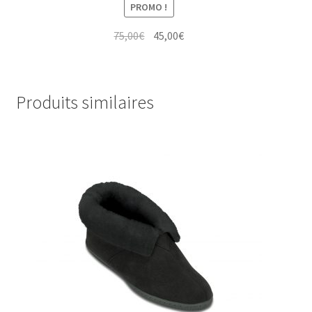
PROMO !
Le
Le
75,00
€
45,00
€
prix
prix
initial
actuel
était :
est :
Produits similaires
75,00€.
45,00€.