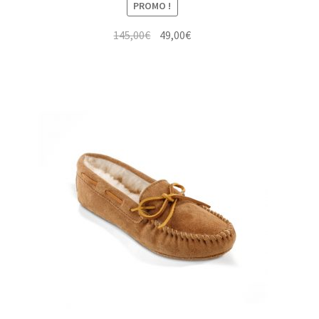
PROMO !
Le
Le
145,00
€
49,00
€
prix
prix
initial
actuel
était :
est :
145,00€.
49,00€.