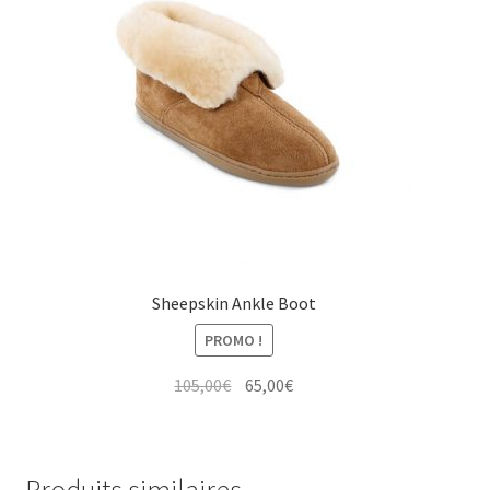
Sheepskin Ankle Boot
PROMO !
Le
Le
105,00
€
65,00
€
prix
prix
initial
actuel
était :
est :
Produits similaires