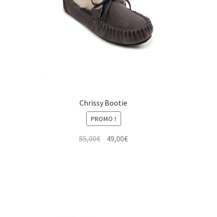
Chrissy Bootie
PROMO !
Le
Le
85,00
€
49,00
€
prix
prix
initial
actuel
était :
est :
85,00€.
49,00€.