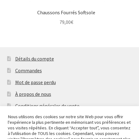
Chaussons Fourrés Softsole
79,00
€
Détails du compte
Commandes
Mot de passe perdu
À propos de nous
Conditions générales de vente
Nous utilisons des cookies sur notre site Web pour vous offrir
Mentions Légales & Politique de Confidentialité
l'expérience la plus pertinente en mémorisant vos préférences et
Nous fermons pour congés à partir du 7 aout au soir
vos visites répétées. En cliquant “Accepter tout”, vous consentez
Contactez-nous
jusqu'au 14 aout au soir.
à l'utilisation de TOUS les cookies. Cependant, vous pouvez