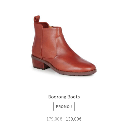
Boorong Boots
PROMO !
Le
Le
179,00
€
139,00
€
prix
prix
initial
actuel