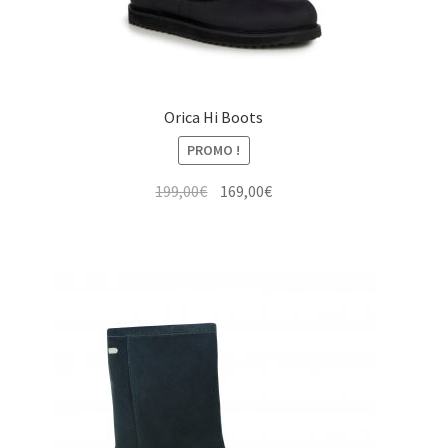
Orica Hi Boots
PROMO !
Le
Le
199,00
€
169,00
€
prix
prix
initial
actuel
était :
est :
199,00€.
169,00€.