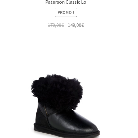
Paterson Classic Lo
PROMO !
Le
Le
179,00
€
149,00
€
prix
prix
initial
actuel
était :
est :
179,00€.
149,00€.