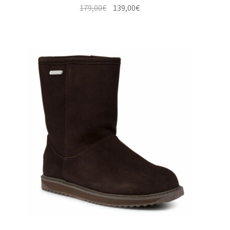
Le
Le
179,00
€
139,00
€
prix
prix
initial
actuel
était :
est :
179,00€.
139,00€.