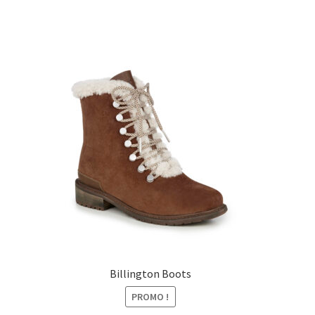
était :
est :
179,00€.
139,00€.
Billington Boots
PROMO !