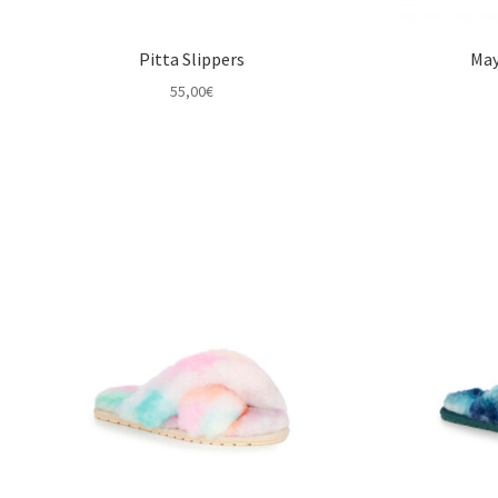
Pitta Slippers
May
55,00
€