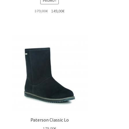
PROMO !
Le
Le
179,00
€
149,00
€
prix
prix
initial
actuel
était :
est :
179,00€.
149,00€.
Paterson Classic Lo
179,00
€