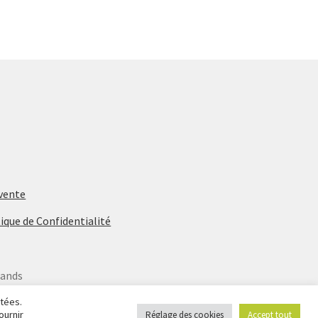
 vente
ique de Confidentialité
rands
étées.
ournir
Réglage des cookies
Accept tout