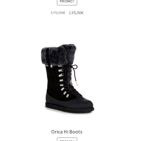
PROMO !
Le
Le
179,00
€
139,00
€
prix
prix
initial
actuel
était :
est :
.
179,00€.
139,00€.
Orica Hi Boots