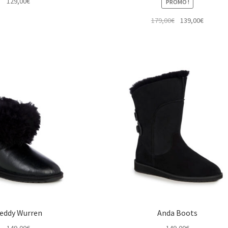
129,00
€
PROMO !
Le
Le
179,00
€
139,00
€
prix
prix
initial
actuel
était :
est :
179,00€.
139,00€
eddy Wurren
Anda Boots
149,00
€
149,00
€