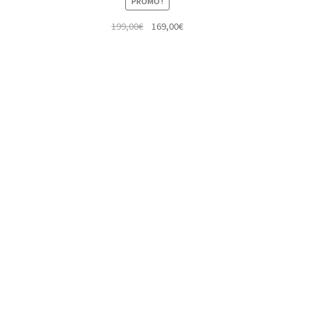
PROMO !
Le
Le
199,00
€
169,00
€
prix
prix
initial
actuel
était :
est :
199,00€.
169,00€.