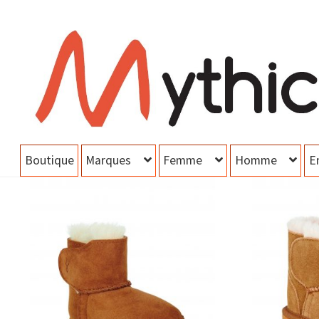
Aller
Aller
à
au
la
contenu
navigation
Boutique
Marques
Femme
Homme
E