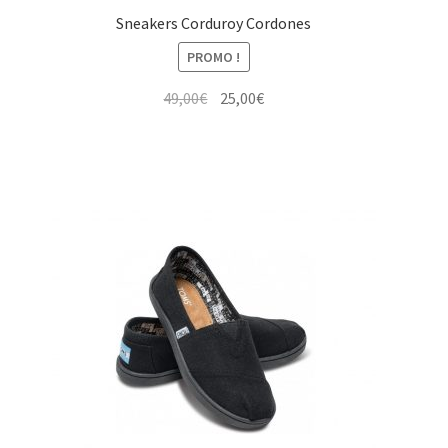
Sneakers Corduroy Cordones
PROMO !
Le
Le
49,00
€
25,00
€
prix
prix
initial
actuel
était :
est :
49,00€.
25,00€.