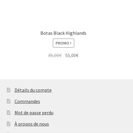
Botas Black Highlands
PROMO !
Le
Le
85,00
€
55,00
€
prix
prix
initial
actuel
était :
est :
85,00€.
55,00€.
Détails du compte
Commandes
Mot de passe perdu
À propos de nous