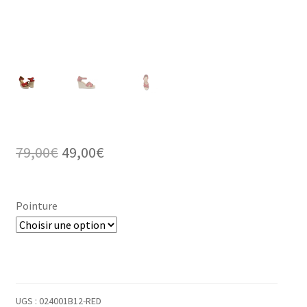
Le
Le
79,00
€
49,00
€
prix
prix
initial
actuel
Pointure
était :
est :
79,00€.
49,00€.
UGS :
024001B12-RED