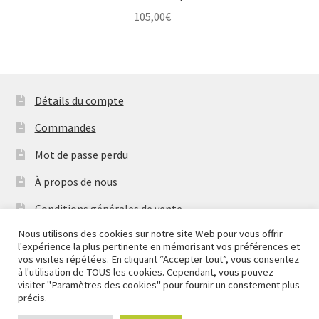
105,00
€
Détails du compte
Commandes
Mot de passe perdu
À propos de nous
Conditions générales de vente
Nous utilisons des cookies sur notre site Web pour vous offrir
Mentions Légales & Politique de Confidentialité
l'expérience la plus pertinente en mémorisant vos préférences et
Nous fermons pour congés à partir du 7 aout au soir
vos visites répétées. En cliquant “Accepter tout”, vous consentez
Contactez-nous
jusqu'au 14 aout au soir.
à l'utilisation de TOUS les cookies. Cependant, vous pouvez
visiter "Paramètres des cookies" pour fournir un constement plus
Ignorer
Copyright
2026 Mythic Brands
précis.