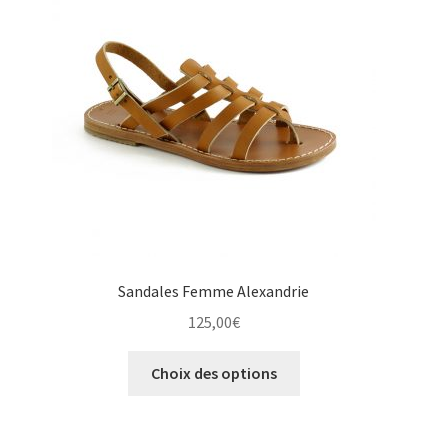
peuvent
être
choisies
sur
la
page
du
produit
Sandales Femme Alexandrie
125,00
€
Ce
Choix des options
produit
a
plusieurs