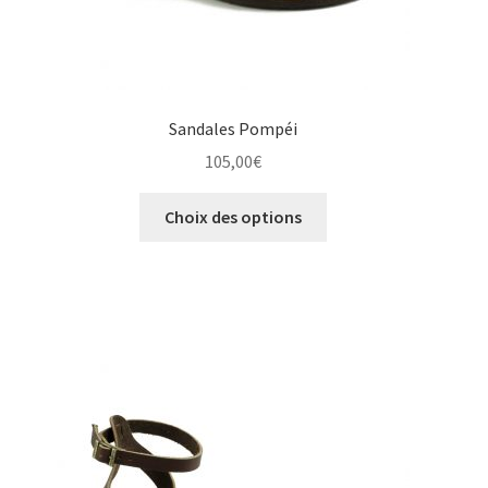
Sandales Pompéi
105,00
€
Ce
Choix des options
produit
a
plusieurs
variations.
Les
options
peuvent
être
choisies
sur