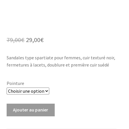
Le
Le
79,00
€
29,00
€
prix
prix
Sandales type spartiate pour femmes, cuir texturé noir,
initial
actuel
fermetures à lacets, doublure et première cuir suédé
était :
est :
79,00€.
29,00€.
Pointure
quantité
Ajouter au panier
de
Sandales
Kea