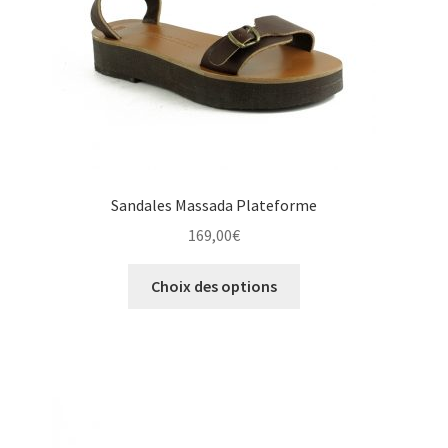
la
page
du
produit
Sandales Massada Plateforme
169,00
€
Ce
Choix des options
produit
a
plusieurs
variations.
Les
options