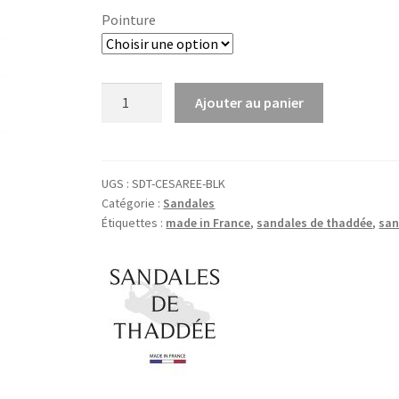
Pointure
quantité
Ajouter au panier
de
Sandales
Femme
Cesarée
UGS :
SDT-CESAREE-BLK
Catégorie :
Sandales
Étiquettes :
made in France
,
sandales de thaddée
,
san