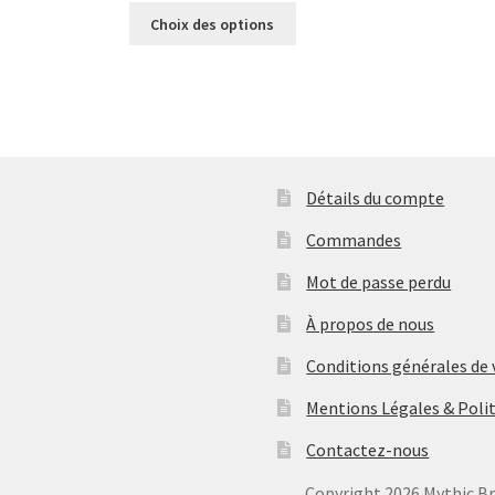
Ce
Choix des options
produit
a
plusieurs
variations.
Les
options
peuvent
Détails du compte
être
choisies
Commandes
sur
Mot de passe perdu
la
page
À propos de nous
du
produit
Conditions générales de
Mentions Légales & Polit
Contactez-nous
Copyright
2026 Mythic B