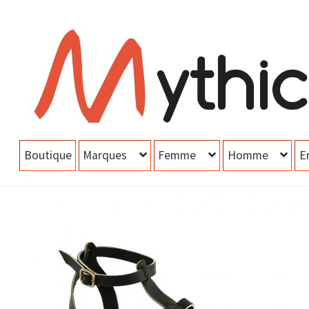
Aller
Aller
à
au
la
contenu
navigation
Boutique
Marques
Femme
Homme
E