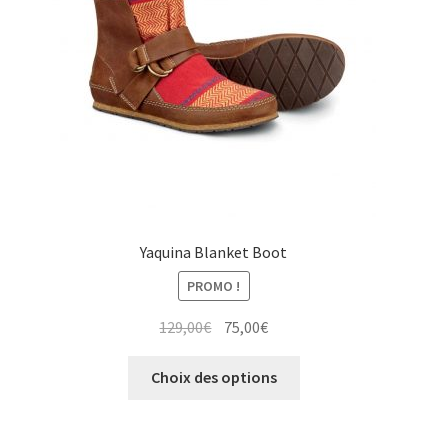
la
page
du
produit
Yaquina Blanket Boot
PROMO !
Le
Le
129,00
€
75,00
€
prix
prix
Ce
initial
actuel
Choix des options
produit
était :
est :
a
129,00€.
75,00€.
plusieurs