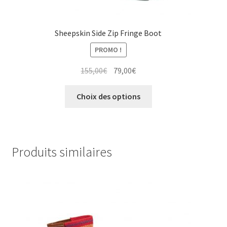
Sheepskin Side Zip Fringe Boot
PROMO !
Le
Le
155,00
€
79,00
€
prix
prix
Ce
initial
actuel
Choix des options
produit
était :
est :
a
155,00€.
79,00€.
plusieurs
variations.
Produits similaires
Les
options
peuvent
être
choisies
sur