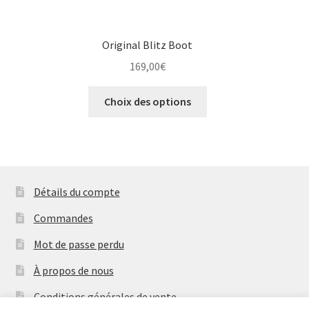
Original Blitz Boot
169,00
€
Ce
Choix des options
produit
a
plusieurs
variations.
Les
Détails du compte
options
peuvent
Commandes
être
Mot de passe perdu
choisies
sur
À propos de nous
la
Conditions générales de vente
page