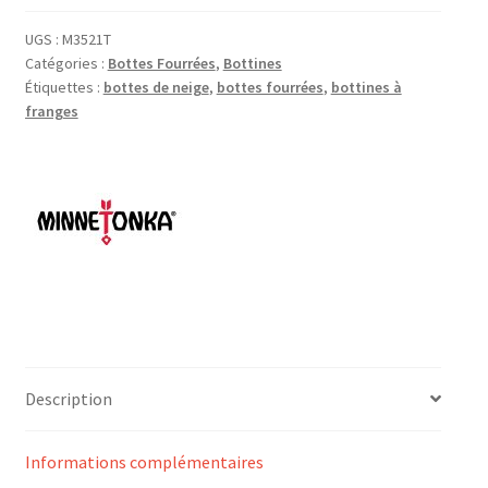
Lined
Side
UGS :
M3521T
Catégories :
Bottes Fourrées
,
Bottines
Zip
Étiquettes :
bottes de neige
,
bottes fourrées
,
bottines à
Fringe
franges
Boot
Description
Informations complémentaires