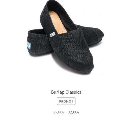
Burlap Classics
PROMO !
Le
Le
55,00
€
32,00
€
prix
prix
initial
actuel
était :
est :