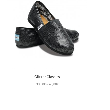
Glitter Classics
Price
39,00
€
–
49,00
€
range:
39,00€
through
49,00€