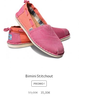
Bimini Stitchout
PROMO !
Le
Le
59,00
€
35,00
€
prix
prix
initial
actuel
était :
est :