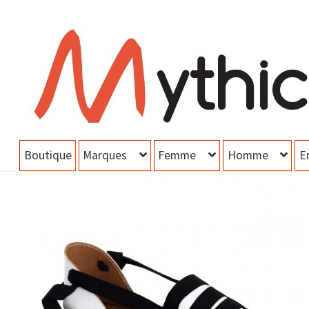
Aller
Aller
à
au
la
contenu
navigation
Boutique
Marques
Femme
Homme
E