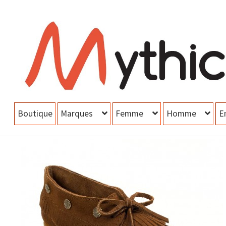
Aller
Aller
à
au
la
contenu
navigation
Boutique
Marques
Femme
Homme
E