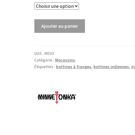
était :
est :
119,00€.
59,00€.
quantité
Ajouter au panier
de
Fringe
Moc
UGS :
M533
Catégorie :
Mocassins
Étiquettes :
bottines à franges
,
bottines indiennes
,
zi