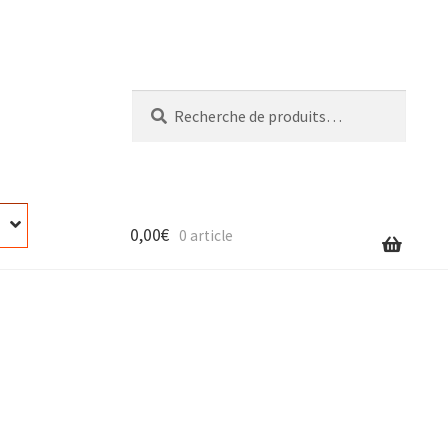
Recherche
Recherche
pour :
0,00
€
0 article