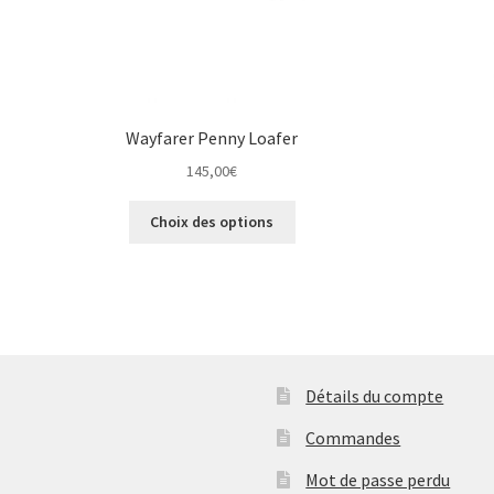
Wayfarer Penny Loafer
145,00
€
Ce
Choix des options
produit
a
plusieurs
variations.
Les
options
peuvent
Détails du compte
être
choisies
Commandes
sur
Mot de passe perdu
la