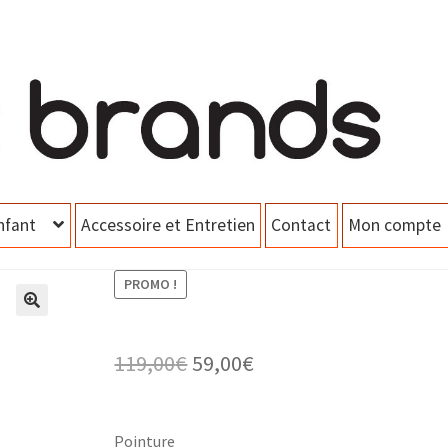
nfant
Accessoire et Entretien
Contact
Mon compte
PROMO !
Le
Le
119,00
€
59,00
€
prix
prix
initial
actuel
Pointure