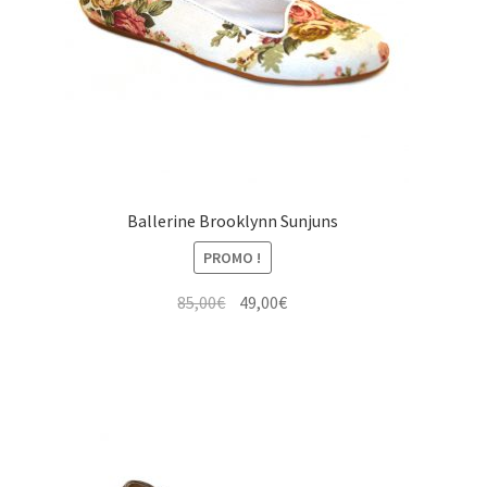
Ballerine Brooklynn Sunjuns
PROMO !
Le
Le
85,00
€
49,00
€
prix
prix
initial
actuel
était :
est :
85,00€.
49,00€.