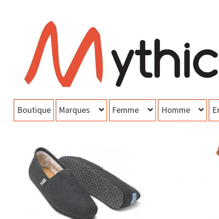
Aller
Aller
à
au
la
contenu
navigation
Boutique
Marques
Femme
Homme
E