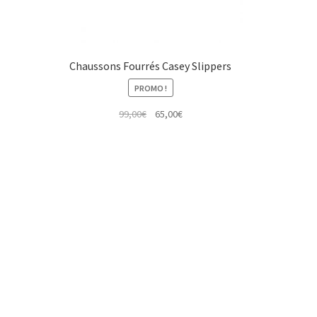
Chaussons Fourrés Casey Slippers
PROMO !
Le
Le
99,00
€
65,00
€
prix
prix
initial
actuel
était :
est :
99,00€.
65,00€.