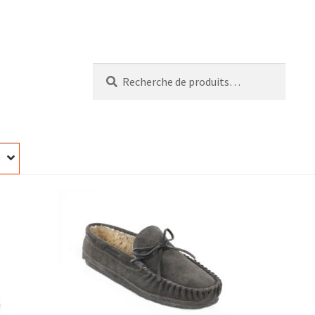
Recherche
Recherche
pour :