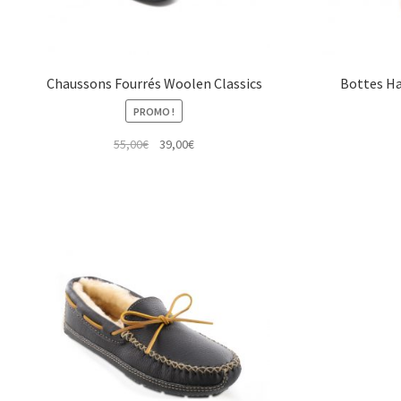
Chaussons Fourrés Woolen Classics
Bottes Ha
PROMO !
Le
Le
55,00
€
39,00
€
prix
prix
initial
actuel
était :
est :
55,00€.
39,00€.