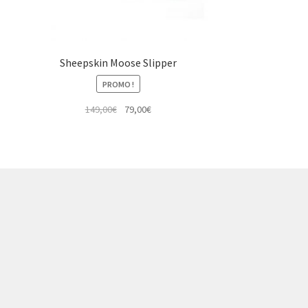
Sheepskin Moose Slipper
PROMO !
Le
Le
149,00
€
79,00
€
prix
prix
initial
actuel
était :
est :
149,00€.
79,00€.