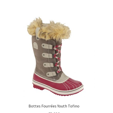
prix
prix
initial
actuel
était :
est :
129,00€.
75,00€.
Bottes Fourrées Youth Tofino