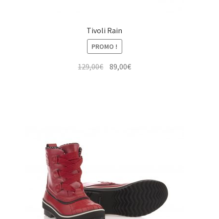
Tivoli Rain
PROMO !
Le
Le
129,00
€
89,00
€
prix
prix
initial
actuel
était :
est :
129,00€.
89,00€.