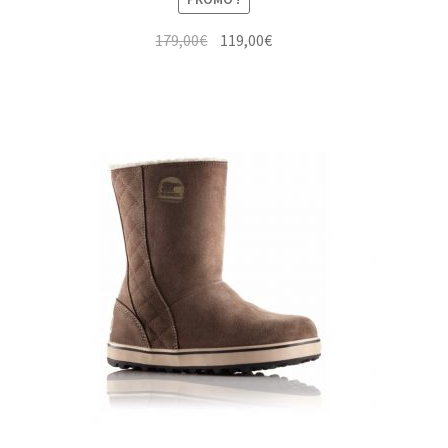
Le
Le
179,00
€
119,00
€
prix
prix
initial
actuel
était :
est :
179,00€.
119,00€.