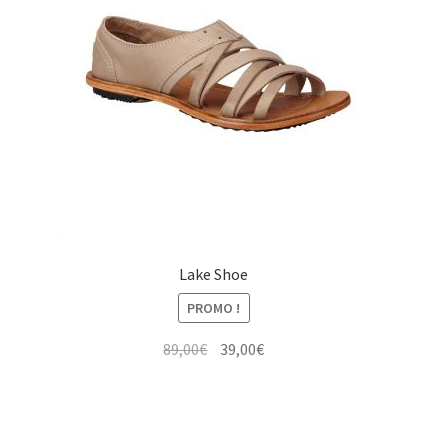
Lake Shoe
PROMO !
Le
Le
89,00
€
39,00
€
prix
prix
initial
actuel
était :
est :
89,00€.
39,00€.