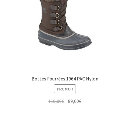
Bottes Fourrées 1964 PAC Nylon
PROMO !
Le
Le
119,00
€
89,00
€
prix
prix
initial
actuel
était :
est :
119,00€.
89,00€.