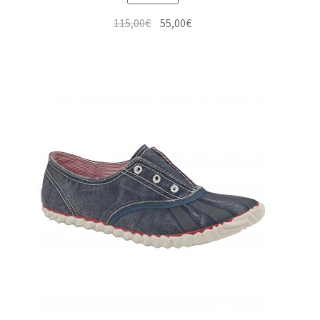
Le
Le
115,00
€
55,00
€
prix
prix
initial
actuel
était :
est :
115,00€.
55,00€.