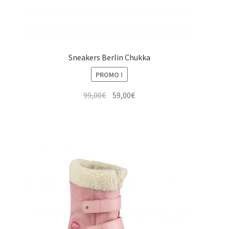
Sneakers Berlin Chukka
PROMO !
Le
Le
99,00
€
59,00
€
prix
prix
initial
actuel
était :
est :
99,00€.
59,00€.