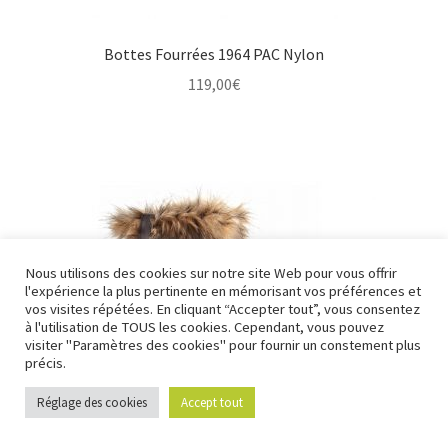
Bottes Fourrées 1964 PAC Nylon
119,00
€
Nous utilisons des cookies sur notre site Web pour vous offrir
l'expérience la plus pertinente en mémorisant vos préférences et
Nous fermons pour congés à partir du 7 aout au soir
vos visites répétées. En cliquant “Accepter tout”, vous consentez
jusqu'au 14 aout au soir.
à l'utilisation de TOUS les cookies. Cependant, vous pouvez
visiter "Paramètres des cookies" pour fournir un constement plus
Ignorer
précis.
Réglage des cookies
Accept tout
0
Recherche
Recherche