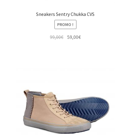
Sneakers Sentry Chukka CVS
PROMO !
Le
Le
99,00
€
59,00
€
prix
prix
initial
actuel
était :
est :
99,00€.
59,00€.