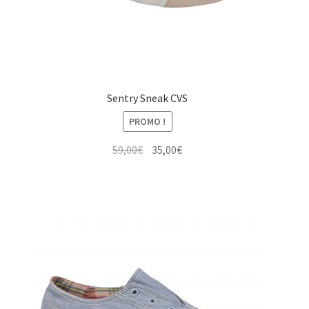
Sentry Sneak CVS
PROMO !
Le
Le
59,00
€
35,00
€
prix
prix
initial
actuel
était :
est :
59,00€.
35,00€.