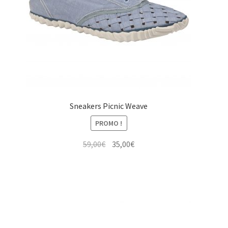
Sneakers Picnic Weave
PROMO !
Le
Le
59,00
€
35,00
€
prix
prix
initial
actuel
était :
est :
59,00€.
35,00€.