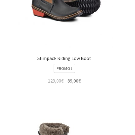
Slimpack Riding Low Boot
PROMO !
Le
Le
129,00
€
89,00
€
prix
prix
initial
actuel
était :
est :
129,00€.
89,00€.