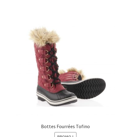
initial
actuel
était :
est :
159,00€.
109,00€.
Bottes Fourrées Tofino
PROMO !