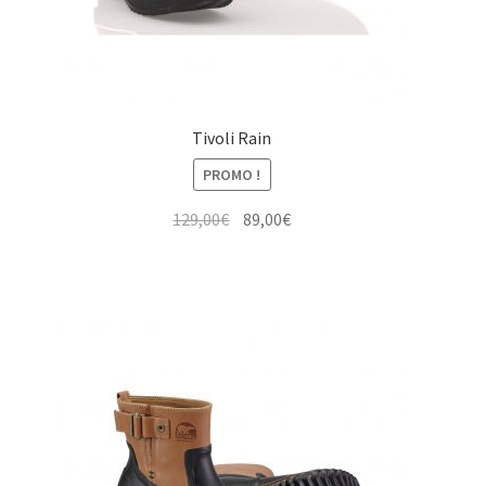
Tivoli Rain
PROMO !
Le
Le
129,00
€
89,00
€
prix
prix
initial
actuel
était :
est :
129,00€.
89,00€.