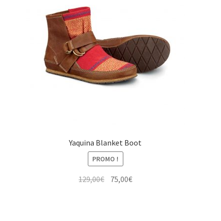
Yaquina Blanket Boot
PROMO !
Le
Le
129,00
€
75,00
€
prix
prix
initial
actuel
était :
est :