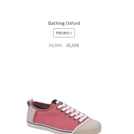
Bathing Oxford
PROMO !
Le
Le
59,00
€
35,00
€
prix
prix
initial
actuel
était :
est :
59,00€.
35,00€.