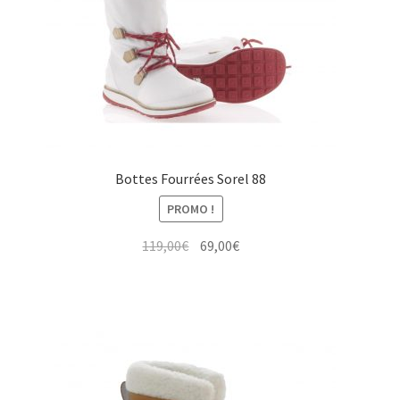
Bottes Fourrées Sorel 88
PROMO !
Le
Le
119,00
€
69,00
€
prix
prix
initial
actuel
était :
est :
119,00€.
69,00€.