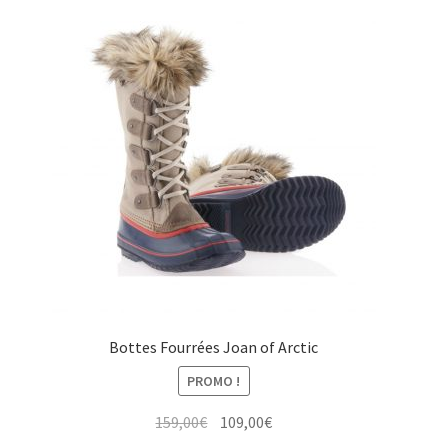
Bottes Fourrées Joan of Arctic
PROMO !
Le
Le
159,00
€
109,00
€
prix
prix