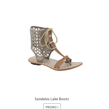
initial
actuel
était :
est :
89,00€.
49,00€.
Sandales Lake Boots
PROMO !