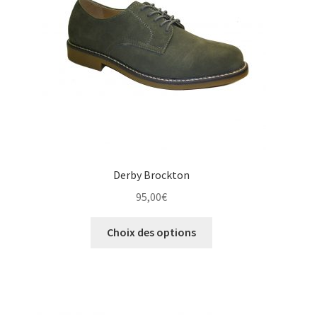
choisies
sur
la
page
du
produit
Derby Brockton
95,00
€
Ce
Choix des options
produit
a
plusieurs
variations.
Les