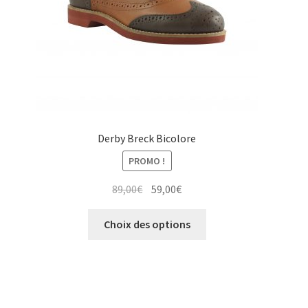
la
page
du
produit
Derby Breck Bicolore
PROMO !
Le
Le
89,00
€
59,00
€
prix
prix
Ce
initial
actuel
Choix des options
produit
était :
est :
a
89,00€.
59,00€.
plusieurs
variations.
Les