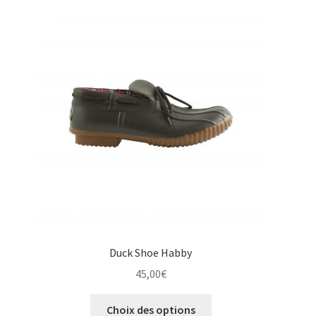
Les
options
peuvent
être
choisies
sur
la
page
du
produit
Duck Shoe Habby
45,00
€
Ce
Choix des options