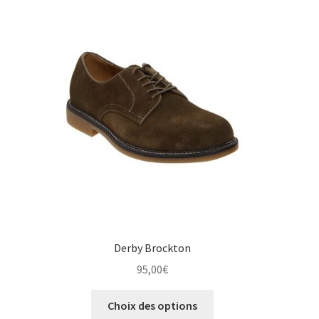
Les
options
peuvent
être
choisies
sur
la
page
du
produit
Derby Brockton
95,00
€
Ce
Choix des options
produit