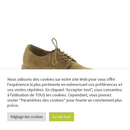
a
plusieurs
variations.
Les
options
peuvent
être
choisies
sur
la
page
Nous utilisons des cookies sur notre site Web pour vous offrir
du
l'expérience la plus pertinente en mémorisant vos préférences et
produit
vos visites répétées. En cliquant “Accepter tout”, vous consentez
à l'utilisation de TOUS les cookies. Cependant, vous pouvez
visiter "Paramètres des cookies" pour fournir un constement plus
précis.
Réglage des cookies
Accept tout
0
Derby Brockton
Recherche
Recherche