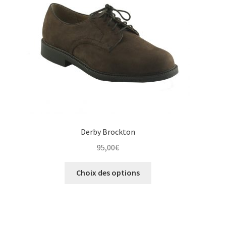
choisies
sur
la
page
du
produit
Derby Brockton
95,00
€
Ce
Choix des options
produit
a
plusieurs
variations.