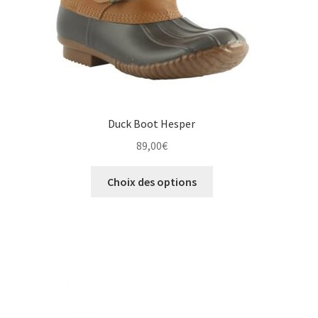
page
du
produit
Duck Boot Hesper
89,00
€
Ce
Choix des options
produit
a
plusieurs
variations.
Les
options
peuvent
être