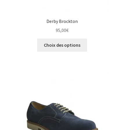
Derby Brockton
95,00
€
Ce
Choix des options
produit
a
plusieurs
variations.
Les
options
peuvent
être
choisies
sur
la
page