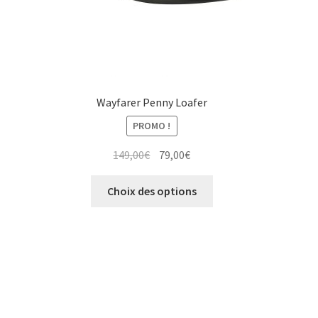
du
produit
Wayfarer Penny Loafer
PROMO !
Le
Le
149,00
€
79,00
€
prix
prix
Ce
initial
actuel
Choix des options
produit
était :
est :
a
149,00€.
79,00€.
plusieurs
variations.
Les
options
peuvent