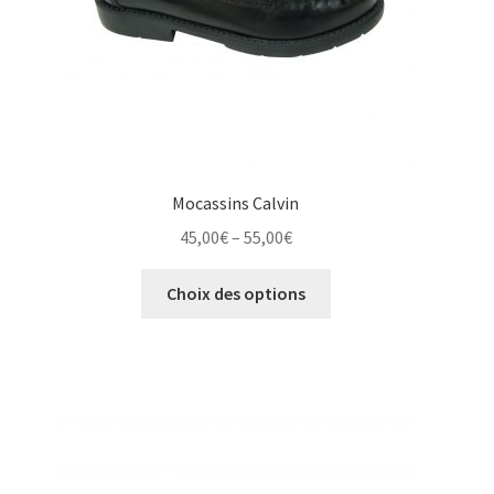
page
du
produit
Mocassins Calvin
Price
45,00
€
–
55,00
€
range:
Ce
45,00€
Choix des options
produit
through
a
55,00€
plusieurs
variations.
Les
options
peuvent