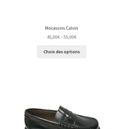
Mocassins Calvin
Price
45,00
€
–
55,00
€
range:
Ce
45,00€
Choix des options
produit
through
a
55,00€
plusieurs
variations.
Les
options
peuvent
être
choisies
sur
la