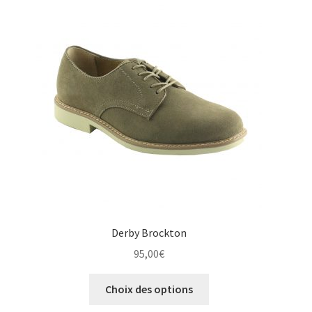
options
peuvent
être
choisies
sur
la
page
du
produit
Derby Brockton
95,00
€
Ce
Choix des options
produit