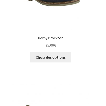
du
produit
Derby Brockton
95,00
€
Ce
Choix des options
produit
a
plusieurs
variations.
Les
options
peuvent
être