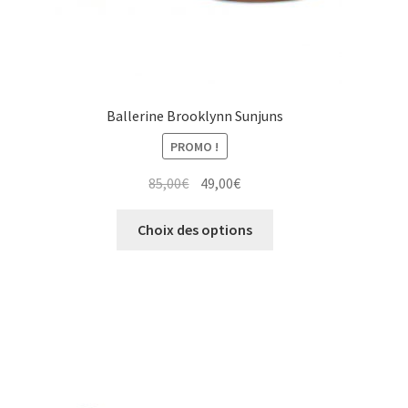
produit
Ballerine Brooklynn Sunjuns
PROMO !
Le
Le
85,00
€
49,00
€
prix
prix
Ce
initial
actuel
Choix des options
produit
était :
est :
a
85,00€.
49,00€.
plusieurs
variations.
Les
options
peuvent
être