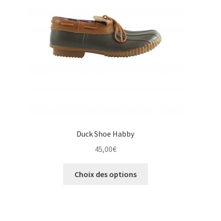
être
choisies
sur
la
page
du
produit
Duck Shoe Habby
45,00
€
Ce
Choix des options
produit
a
plusieurs
variations.