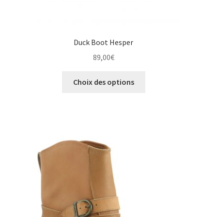
Duck Boot Hesper
89,00
€
Ce
Choix des options
produit
a
plusieurs
variations.
Les
options
peuvent
être
choisies
sur
la