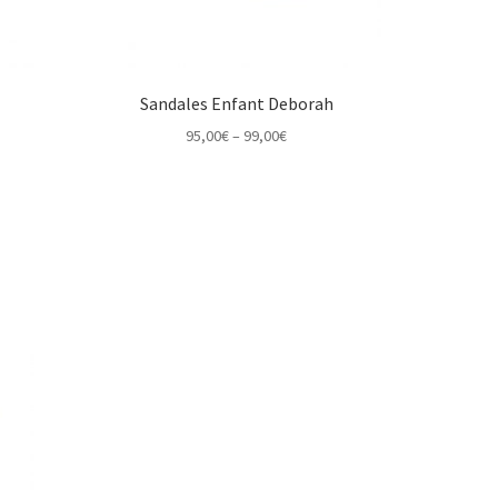
Sandales Enfant Deborah
Price
95,00
€
–
99,00
€
range:
95,00€
through
99,00€