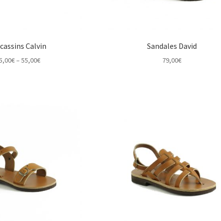
cassins Calvin
Sandales David
Price
5,00
€
–
55,00
€
79,00
€
range:
45,00€
through
55,00€