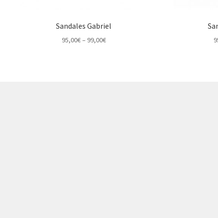
Sandales Gabriel
Sa
Price
95,00
€
–
99,00
€
9
range:
95,00€
through
99,00€