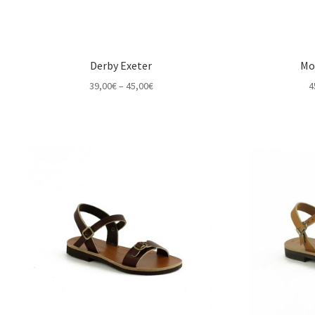
Derby Exeter
Mo
Price
39,00
€
–
45,00
€
4
range:
39,00€
through
45,00€