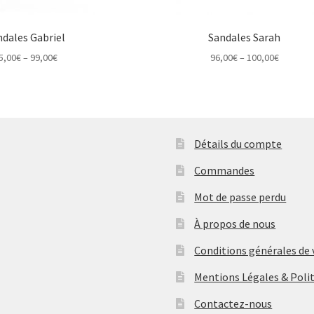
ndales Gabriel
Sandales Sarah
Price
Price
5,00
€
–
99,00
€
96,00
€
–
100,00
€
range:
range:
95,00€
96,00€
through
through
99,00€
100,00€
Détails du compte
Commandes
Mot de passe perdu
À propos de nous
Conditions générales de
Mentions Légales & Polit
Contactez-nous