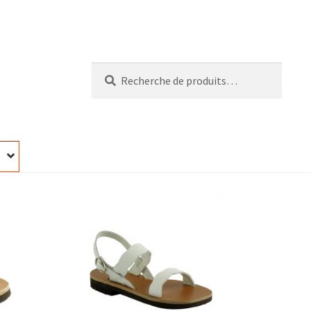
Recherche
Recherche
pour :