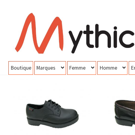
Aller
Aller
à
au
la
contenu
navigation
Boutique
Marques
Femme
Homme
E