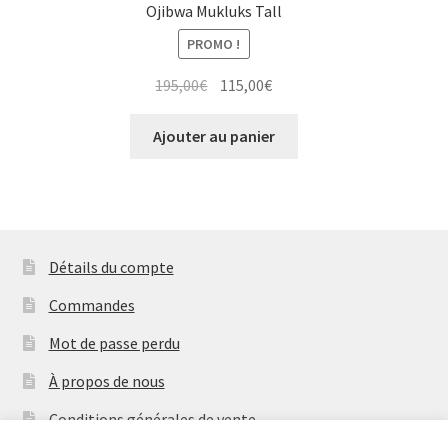
Ojibwa Mukluks Tall
PROMO !
Le
Le
195,00
€
115,00
€
prix
prix
initial
actuel
Ajouter au panier
était :
est :
195,00€.
115,00€.
Détails du compte
Commandes
Mot de passe perdu
À propos de nous
Conditions générales de vente