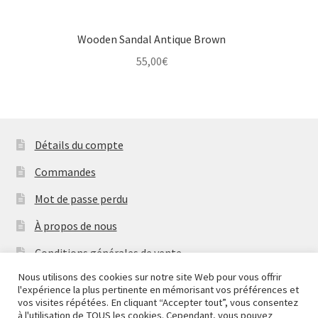
Wooden Sandal Antique Brown
55,00
€
Détails du compte
Commandes
Mot de passe perdu
À propos de nous
Conditions générales de vente
Nous utilisons des cookies sur notre site Web pour vous offrir
Mentions Légales & Politique de Confidentialité
l'expérience la plus pertinente en mémorisant vos préférences et
Nous fermons pour congés à partir du 7 aout au soir
vos visites répétées. En cliquant “Accepter tout”, vous consentez
Contactez-nous
jusqu'au 14 aout au soir.
à l'utilisation de TOUS les cookies. Cependant, vous pouvez