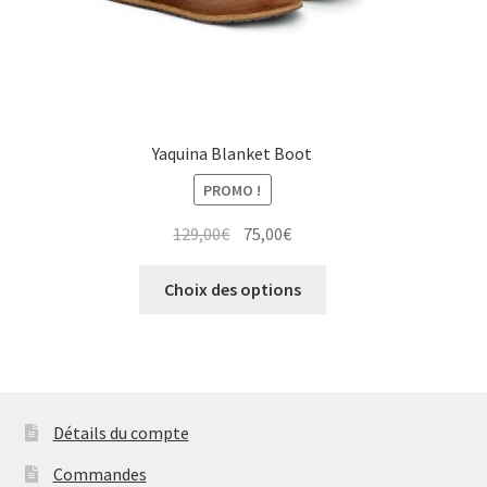
du
produit
Yaquina Blanket Boot
PROMO !
Le
Le
129,00
€
75,00
€
prix
prix
Ce
initial
actuel
Choix des options
produit
était :
est :
a
129,00€.
75,00€.
plusieurs
variations.
Les
Détails du compte
options
peuvent
Commandes