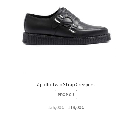
Apollo Twin Strap Creepers
PROMO !
Le
Le
155,00
€
119,00
€
prix
prix
initial
actuel
était :
est :
155,00€.
119,00€.