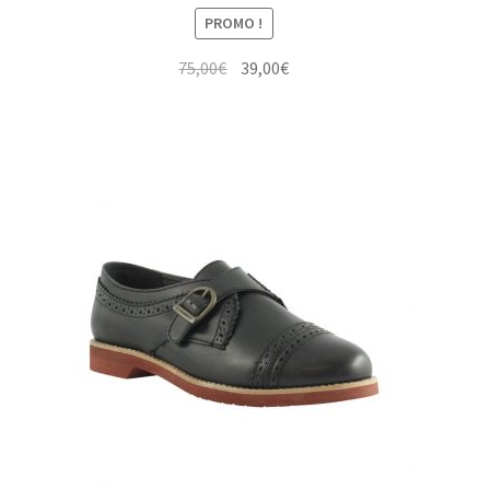
PROMO !
Le
Le
75,00
€
39,00
€
prix
prix
initial
actuel
était :
est :
75,00€.
39,00€.