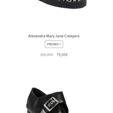
Alexandra Mary Jane Creepers
PROMO !
Le
Le
155,00
€
79,00
€
prix
prix
initial
actuel
était :
est :
155,00€.
79,00€.