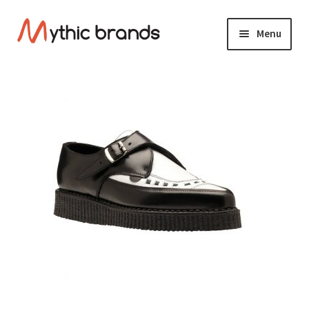
Aller
Aller
Menu
à
au
la
contenu
Marques
Ouvrir
navigation
le
Articles Femme
Ouvrir
menu
le
enfant
Articles Homme
Ouvrir
menu
le
enfant
Articles Enfant
Ouvrir
menu
le
enfant
Accessoire et Entretien
menu
enfant
CONTACTEZ-NOUS