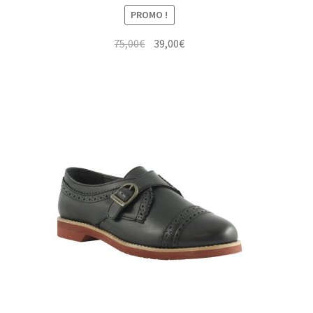
PROMO !
Le
Le
75,00
€
39,00
€
prix
prix
initial
actuel
était :
est :
75,00€.
39,00€.