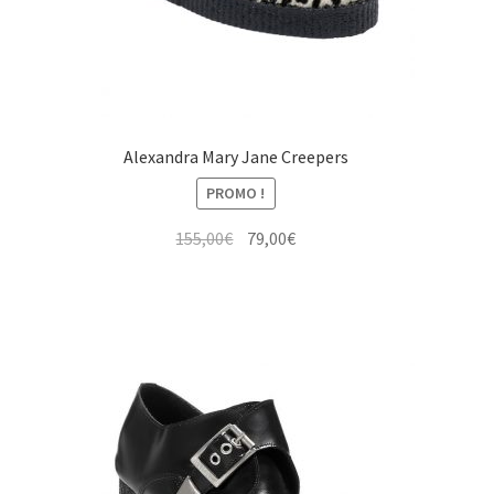
Alexandra Mary Jane Creepers
PROMO !
Le
Le
155,00
€
79,00
€
prix
prix
initial
actuel
était :
est :
155,00€.
79,00€.