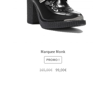
Marquee Monk
PROMO !
Le
Le
165,00
€
99,00
€
prix
prix
initial
actuel
était :
est :
165,00€.
99,00€.