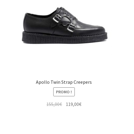
Apollo Twin Strap Creepers
PROMO !
Le
Le
155,00
€
119,00
€
prix
prix
initial
actuel
était :
est :
155,00€.
119,00€.