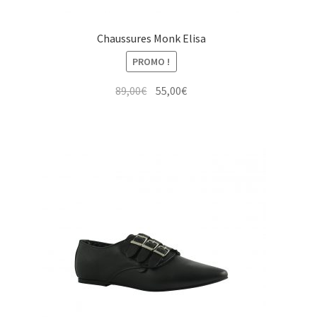
Chaussures Monk Elisa
PROMO !
Le
Le
89,00
€
55,00
€
prix
prix
initial
actuel
était :
est :
89,00€.
55,00€.