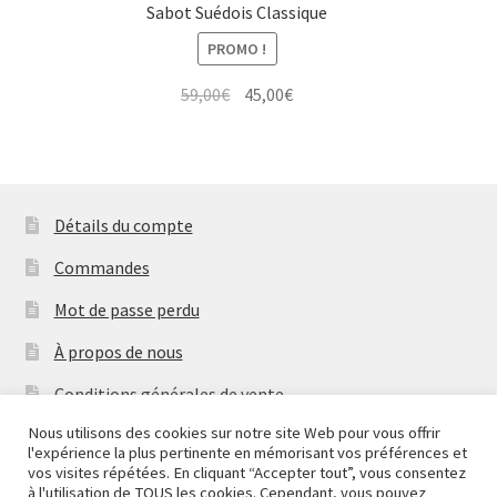
Sabot Suédois Classique
PROMO !
Le
Le
59,00
€
45,00
€
prix
prix
initial
actuel
était :
est :
59,00€.
45,00€.
Détails du compte
Commandes
Mot de passe perdu
À propos de nous
Conditions générales de vente
Nous utilisons des cookies sur notre site Web pour vous offrir
Mentions Légales & Politique de Confidentialité
l'expérience la plus pertinente en mémorisant vos préférences et
Nous fermons pour congés à partir du 7 aout au soir
vos visites répétées. En cliquant “Accepter tout”, vous consentez
Contactez-nous
jusqu'au 14 aout au soir.
à l'utilisation de TOUS les cookies. Cependant, vous pouvez